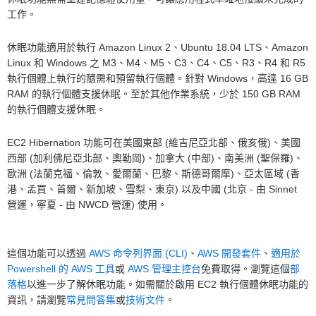
工作。
休眠功能適用於執行 Amazon Linux 2、Ubuntu 18.04 LTS、Amazon
Linux 和 Windows 之 M3、M4、M5、C3、C4、C5、R3、R4 和 R5
執行個體上執行的隨需和預留執行個體。針對 Windows，高達 16 GB
RAM 的執行個體支援休眠。至於其他作業系統，少於 150 GB RAM
的執行個體支援休眠。
EC2 Hibernation 功能可在美國東部 (維吉尼亞北部、俄亥俄)、美國
西部 (加利佛尼亞北部、奧勒岡)、加拿大 (中部)、南美洲 (聖保羅)、
歐洲 (法蘭克福、倫敦、愛爾蘭、巴黎、斯德哥爾摩)、亞太區域 (香
港、孟買、首爾、新加坡、雪梨、東京) 以及中國 (北京 - 由 Sinnet
營運，寧夏 - 由 NWCD 營運) 使用。
這個功能可以透過
AWS 命令列界面 (CLI)
、
AWS 開發套件
、
適用於
Powershell 的 AWS 工具
或
AWS 管理主控台
免費取得。瀏覽這個
部
落格
以進一步了解休眠功能。如需關於啟用 EC2 執行個體休眠功能的
資訊，請瀏覽
常見問答集
或
技術文件
。