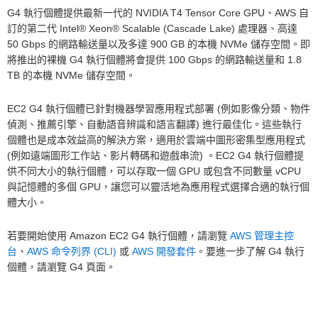
G4 執行個體提供最新一代的 NVIDIA T4 Tensor Core GPU、AWS 自
訂的第二代 Intel® Xeon® Scalable (Cascade Lake) 處理器、高達
50 Gbps 的網路輸送量以及多達 900 GB 的本機 NVMe 儲存空間。即
將推出的裸機 G4 執行個體將會提供 100 Gbps 的網路輸送量和 1.8
TB 的本機 NVMe 儲存空間。
EC2 G4 執行個體已針對機器學習應用程式部署 (例如影像分類、物件
偵測、推薦引擎、自動語音辨識和語言翻譯) 進行最佳化。這些執行
個體也是成本效益高的解決方案，適用於雲端中圖形密集型應用程式
(例如遠端圖形工作站、影片轉碼和遊戲串流) 。EC2 G4 執行個體提
供不同大小的執行個體，可以存取一個 GPU 或包含不同數量 vCPU
與記憶體的多個 GPU，讓您可以靈活地為應用程式選擇合適的執行個
體大小。
若要開始使用 Amazon EC2 G4 執行個體，請瀏覽
AWS 管理主控
台
、
AWS 命令列界 (CLI)
或
AWS 開發套件
。要進一步了解 G4 執行
個體，請瀏覽 G4 頁面。