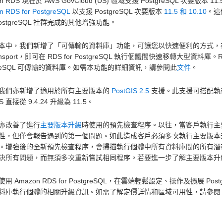
n RDS 現在於 AWS GovCloud (US) 區域支援 PostgreSQL 次要版本 11
 RDS for PostgreSQL
以支援 PostgreSQL 次要版本
11.5 和 10.10
。這
ostgreSQL 社群完成的其他增強功能。
本中，我們新增了「可傳輸的資料庫」功能，可讓您以快速便利的方式，
ransport，即可在 RDS for PostgreSQL 執行個體間快速移轉大型資料庫。RD
tgreSQL 可傳輸的資料庫。如需本功能的詳細資訊，請參閱此
文件
。
我們亦新增了適用於所有主要版本的
PostGIS 2.5
支援。此支援可搭配執行
IS 直接從 9.4.24 升級為 11.5。
亦改善了進行
主要版本升級
時使用的預先檢查程序。以往，當客戶執行主
性，但僅會報告遇到的第一個問題。如此造成客戶必須多次執行主要版本
。增強後的全新預先檢查程序，會掃描執行個體中所有資料庫間的所有潛
決所有問題，而無須多次重新嘗試相同程序。若要進一步了解主要版本升
用 Amazon RDS for PostgreSQL，在雲端輕鬆設定、操作及擴展 Pos
料庫執行個體的相關升級資訊。如需了解定價詳情和區域可用性，請參