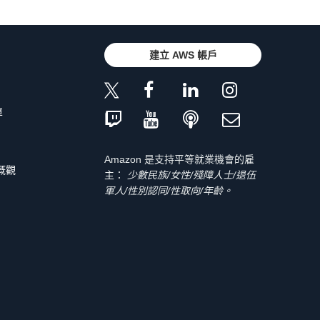
建立 AWS 帳戶
單
Amazon 是支持平等就業機會的雇
 概觀
主：
少數民族/女性/殘障人士/退伍
軍人/性別認同/性取向/年齡。