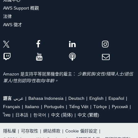
AWS Support 概觀
法律
AWS 徵才
Amazon 是支持平等就業機會的雇主：
少數民族/女性/殘障人士/退伍
軍人/性別認同/性取向/年齡。
語言
عربي
Bahasa Indonesia
Deutsch
English
Español
Français
Italiano
Português
Tiếng Việt
Türkçe
Ρусский
ไทย
日本語
한국어
中文 (简体)
中文 (繁體)
隱私權
|
可存取性
|
網站條款
|
Cookie 偏好設定
|