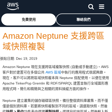
跳至主要內容
按一下這裡可返回 Amazon Web Services 首頁
免費使用
聯絡我們
Amazon Neptune 支援跨區
域快照複製
張貼日期:
Dec 19, 2019
Amazon Neptune 現在支援跨區域複製快照 (自動或手動建立)。AWS
客戶對於建置可在多個公共
AWS 區域
中執行的應用程式很感興趣。
現在，客戶可以將跨區域快照複本與 Neptune 搭配使用，以便在使用
Apache TinkerPop Gremlin 和 RDF/SPARQL 建置並執行全域圖形應
用程式時，簡化和精簡與之相關的資料操縱方面的操作。
Neptune 建立叢集的儲存磁碟區快照，備份整個資料庫叢集，而不僅
僅是個別資料庫。若要將快照複製到不同的區域，請選取快照，然後
從
快照 > 動作
功能表中選擇
複製快照
，選擇目的地區域，然後輸入新