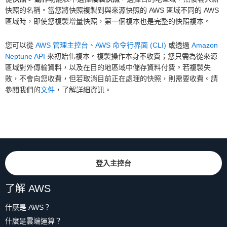
快照的名稱。當您將快照複製到與來源快照的 AWS 區域不同的 AWS
區域時，即使您複製增量快照，第一個複本也是完整的快照複本。
您可以從
AWS 管理主控台
、
AWS 命令行界面 (CLI)
或透過
Amazon
Neptune API
來初始化複本。複製操作本身不收費；您只需為從來源
區域對外傳輸資料，以及在目的地區域中儲存資料付費。若複製失
敗，不會向您收費，但若取消目前正在處理的快照，則需要收費。請
參閱我們的
文件
，了解詳細資訊。
登入主控台
了解 AWS
什麼是 AWS？
什麼是雲端運算？