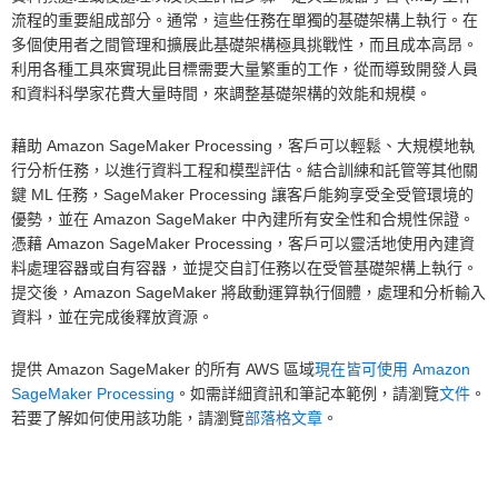
流程的重要組成部分。通常，這些任務在單獨的基礎架構上執行。在
多個使用者之間管理和擴展此基礎架構極具挑戰性，而且成本高昂。
利用各種工具來實現此目標需要大量繁重的工作，從而導致開發人員
和資料科學家花費大量時間，來調整基礎架構的效能和規模。
藉助 Amazon SageMaker Processing，客戶可以輕鬆、大規模地執
行分析任務，以進行資料工程和模型評估。結合訓練和託管等其他關
鍵 ML 任務，SageMaker Processing 讓客戶能夠享受全受管環境的
優勢，並在 Amazon SageMaker 中內建所有安全性和合規性保證。
憑藉 Amazon SageMaker Processing，客戶可以靈活地使用內建資
料處理容器或自有容器，並提交自訂任務以在受管基礎架構上執行。
提交後，Amazon SageMaker 將啟動運算執行個體，處理和分析輸入
資料，並在完成後釋放資源。
提供 Amazon SageMaker 的所有 AWS 區域
現在皆可使用 Amazon
SageMaker Processing
。如需詳細資訊和筆記本範例，請瀏覽
文件
。
若要了解如何使用該功能，請瀏覽
部落格文章
。