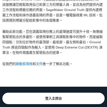
該服務讓您輕鬆取用自己和第三方的標籤人員，並且為他們提供內建
工作流程和標籤任務的界面。SageMaker Ground Truth 提供內建標
籤工作流程和操作語義區隔的界面，這是一種電腦視覺 ML 技術，包
括將類別標籤分配給影像中的各個像素。
藉助此新功能，您在語義區隔任務上的處理速度可提升十倍。無需繪
製緊密貼合的多邊形，或使用筆刷工具擷取影像中的物件，而是繪製
四個點：分別位於物件的最頂部、最底部、最左側和最右。Ground
Truth 將這四個點作為輸入，並使用 Deep Extreme Cut (DEXTR) 演
算法，在物件周圍產生緊密貼合的遮罩。
從我們的
啟動部落格
和
文件
進一步了解此功能。
登入主控台