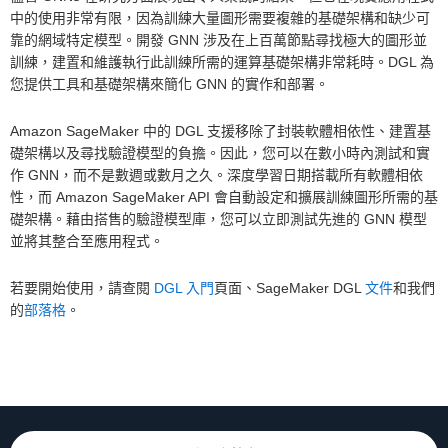
中的使用非常有限，因為訓練大量圖形需要複雜的基礎架構和缺少可
靠的網域特定模型。開發 GNN 涉及在上百萬節點尋找極大的圖形並
訓練，建置和維護執行此訓練所需的運算基礎架構非常耗時。DGL 為
您提供工具和基礎架構來簡化 GNN 的實作和部署。
Amazon SageMaker 中的 DGL 支援移除了封裝軟體相依性、建置基
礎架構以及尋找驗證模型的負擔。因此，您可以在數小時內測試和實
作 GNN，而不是數週或數月之久。深度學習日期搭載所有軟體相依
性，而 Amazon SageMaker API 會自動設定和擴展訓練圖形所需的基
礎架構。藉由搭售的驗證模型庫，您可以立即測試先進的 GNN 模型
並將其整合至應用程式。
若要開始使用，請查閱
DGL 入門
頁面、SageMaker DGL
文件
和我們
的
部落格
。