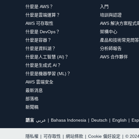
什麼是 AWS？
入門
什麼是雲端運算？
培訓與認證
AWS 可存取性
AWS 解決方案程式
什麼是 DevOps？
架構中心
什麼是容器？
產品和技術常見問答
什麼是資料湖？
分析師報告
什麼是人工智慧 (AI)？
AWS 合作夥伴
什麼是生成式 AI？
什麼是機器學習 (ML)？
AWS 雲端安全
最新消息
部落格
新聞稿
語言
عربي
Bahasa Indonesia
Deutsch
English
Esp
隱私權
|
可存取性
|
網站條款
|
Cookie 偏好設定
|
© 20