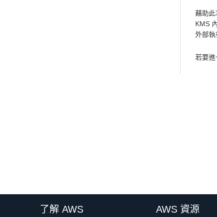
藉助此
KMS
外部執
若要進
了解 AWS
AWS 資源