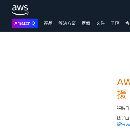
Amazon Q
產品
解決方案
定價
文件
了解
合
跳至主要內容
A
援
張貼日
除了由 
提供 A