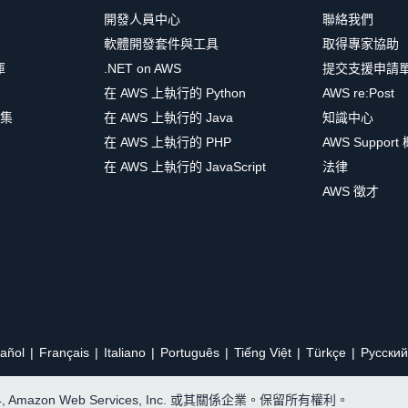
開發人員中心
聯絡我們
軟體開發套件與工具
取得專家協助
庫
.NET on AWS
提交支援申請
在 AWS 上執行的 Python
AWS re:Post
集
在 AWS 上執行的 Java
知識中心
在 AWS 上執行的 PHP
AWS Support
在 AWS 上執行的 JavaScript
法律
AWS 徵才
añol
Français
Italiano
Português
Tiếng Việt
Türkçe
Ρусский
24, Amazon Web Services, Inc. 或其關係企業。保留所有權利。