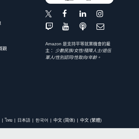
單
Amazon 是支持平等就業機會的雇
 概觀
主：
少數民族/女性/殘障人士/退伍
軍人/性別認同/性取向/年齡。
ไทย
日本語
한국어
中文 (简体)
中文 (繁體)