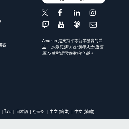
單
Amazon 是支持平等就業機會的雇
 概觀
主：
少數民族/女性/殘障人士/退伍
軍人/性別認同/性取向/年齡。
ไทย
日本語
한국어
中文 (简体)
中文 (繁體)