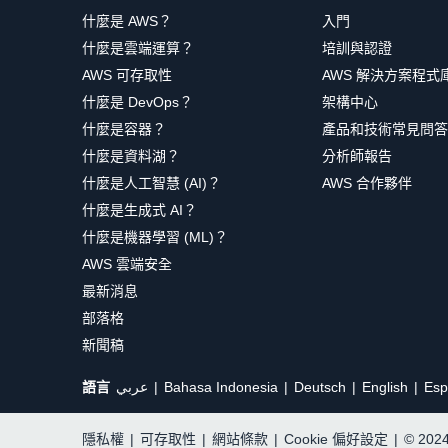
什麼是 AWS？
入門
什麼是雲端運算？
培訓與認證
AWS 可存取性
AWS 解決方案程式
什麼是 DevOps？
架構中心
什麼是容器？
產品和技術常見問答
什麼是資料湖？
分析師報告
什麼是人工智慧 (AI)？
AWS 合作夥伴
什麼是生成式 AI？
什麼是機器學習 (ML)？
AWS 雲端安全
最新消息
部落格
新聞稿
語言
عربي
Bahasa Indonesia
Deutsch
English
Esp
隱私權
|
可存取性
|
網站條款
|
Cookie 偏好設定
|
© 20