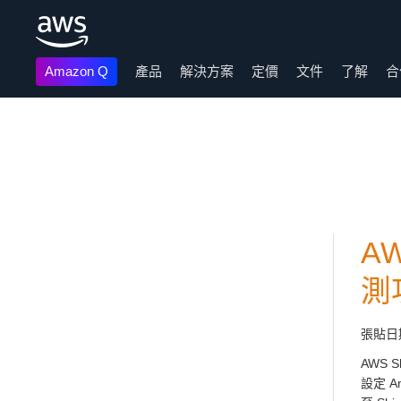
Amazon Q
產品
解決方案
定價
文件
了解
合
跳至主要內容
A
測
張貼日
AWS
設定 A