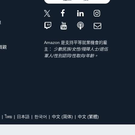
單
Amazon 是支持平等就業機會的雇
 概觀
主：
少數民族/女性/殘障人士/退伍
軍人/性別認同/性取向/年齡。
ไทย
日本語
한국어
中文 (简体)
中文 (繁體)