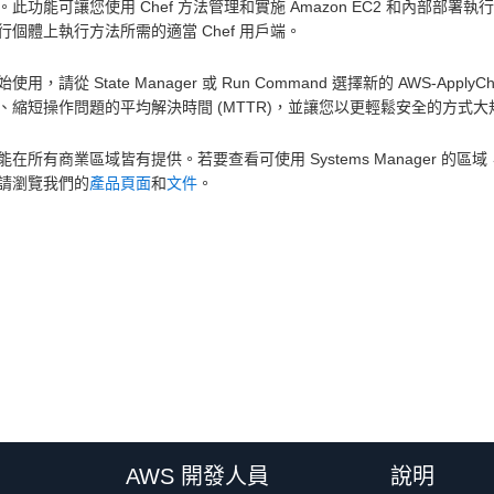
此功能可讓您使用 Chef 方法管理和實施 Amazon EC2 和內部部署執行
行個體上執行方法所需的適當 Chef 用戶端。
使用，請從 State Manager 或 Run Command 選擇新的 AWS-ApplyC
、縮短操作問題的平均解決時間 (MTTR)，並讓您以更輕鬆安全的方式
能在所有商業區域皆有提供。若要查看可使用 Systems Manager 的區
請瀏覽我們的
產品頁面
和
文件
。
AWS 開發人員
說明