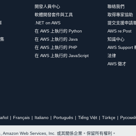
開發人員中心
聯絡我們
軟體開發套件與工具
取得專家協助
庫
.NET on AWS
提交支援申請
在 AWS 上執行的 Python
AWS re:Post
集
在 AWS 上執行的 Java
知識中心
在 AWS 上執行的 PHP
AWS Support
在 AWS 上執行的 JavaScript
法律
AWS 徵才
añol
Français
Italiano
Português
Tiếng Việt
Türkçe
Ρусский
24, Amazon Web Services, Inc. 或其關係企業。保留所有權利。