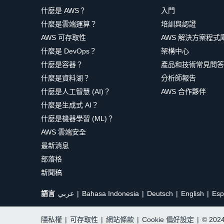
什麼是 AWS？
入門
什麼是雲端運算？
培訓與認證
AWS 可存取性
AWS 解決方案程式
什麼是 DevOps？
架構中心
什麼是容器？
產品和技術常見問答
什麼是資料湖？
分析師報告
什麼是人工智慧 (AI)？
AWS 合作夥伴
什麼是生成式 AI？
什麼是機器學習 (ML)？
AWS 雲端安全
最新消息
部落格
新聞稿
語言
عربي
Bahasa Indonesia
Deutsch
English
Esp
隱私權
|
可存取性
|
網站條款
|
Cookie 偏好設定
|
© 20