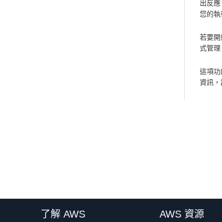
出反應。
您的執
若要開始
式管理
這項功
資訊，
了解 AWS
AWS 資源