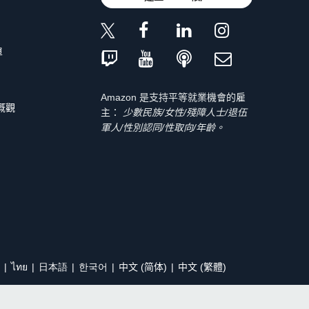
單
Amazon 是支持平等就業機會的雇
 概觀
主：
少數民族/女性/殘障人士/退伍
軍人/性別認同/性取向/年齡。
ไทย
日本語
한국어
中文 (简体)
中文 (繁體)