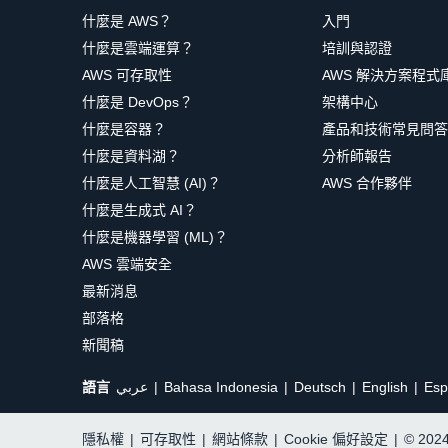
什麼是 AWS？
入門
什麼是雲端運算？
培訓與認證
AWS 可存取性
AWS 解決方案程式
什麼是 DevOps？
架構中心
什麼是容器？
產品和技術常見問答
什麼是資料湖？
分析師報告
什麼是人工智慧 (AI)？
AWS 合作夥伴
什麼是生成式 AI？
什麼是機器學習 (ML)？
AWS 雲端安全
最新消息
部落格
新聞稿
語言
عربي
Bahasa Indonesia
Deutsch
English
Esp
隱私權
|
可存取性
|
網站條款
|
Cookie 偏好設定
|
© 20