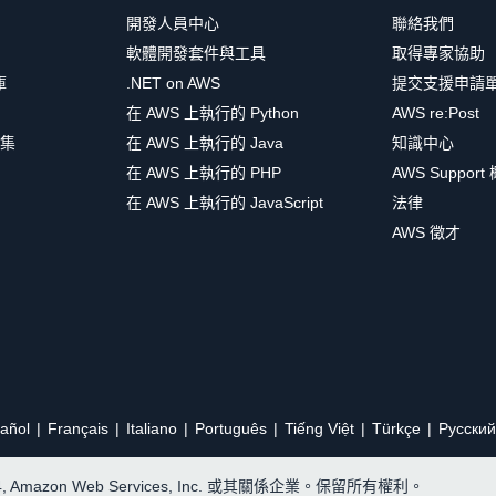
開發人員中心
聯絡我們
軟體開發套件與工具
取得專家協助
庫
.NET on AWS
提交支援申請
在 AWS 上執行的 Python
AWS re:Post
集
在 AWS 上執行的 Java
知識中心
在 AWS 上執行的 PHP
AWS Support
在 AWS 上執行的 JavaScript
法律
AWS 徵才
añol
Français
Italiano
Português
Tiếng Việt
Türkçe
Ρусский
24, Amazon Web Services, Inc. 或其關係企業。保留所有權利。