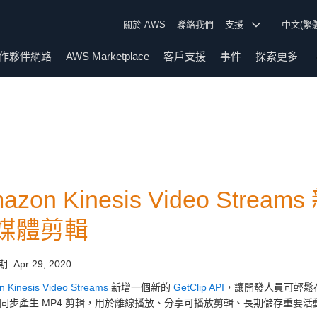
關於 AWS
聯絡我們
支援
中文(繁
作夥伴網路
AWS Marketplace
客戶支援
事件
探索更多
azon Kinesis Video Str
媒體剪輯
期:
Apr 29, 2020
 Kinesis Video Streams
新增一個新的
GetClip API
，讓開發人員可輕鬆在
PI 同步產生 MP4 剪輯，用於離線播放、分享可播放剪輯、長期儲存重要活動、使