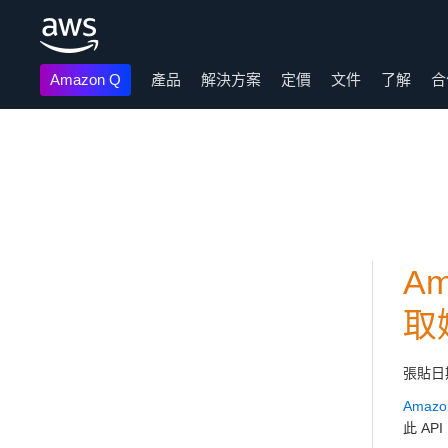
Amazon Q
產品
解決方案
定價
文件
了解
合
跳至主要內容
Am
取
張貼日
Amazon
此 A