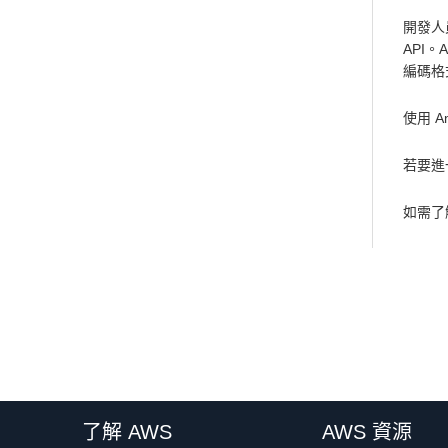
開發人員
API。
編碼格式
使用 A
若要進一步
如需了解 
了解 AWS
AWS 資源