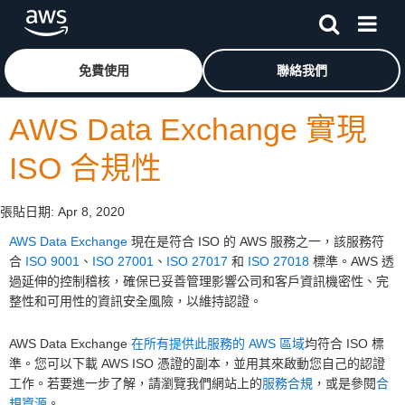
跳至主要內容
按一下這裡可返回 Amazon Web Services 首頁
免費使用
聯絡我們
AWS Data Exchange 實現
ISO 合規性
張貼日期:
Apr 8, 2020
AWS Data Exchange
現在是符合 ISO 的 AWS 服務之一，該服務符
合
ISO 9001
、
ISO 27001
、
ISO 27017
和
ISO 27018
標準。AWS 透
過延伸的控制稽核，確保已妥善管理影響公司和客戶資訊機密性、完
整性和可用性的資訊安全風險，以維持認證。
AWS Data Exchange
在所有提供此服務的 AWS 區域
均符合 ISO 標
準。您可以下載 AWS ISO 憑證的副本，並用其來啟動您自己的認證
工作。若要進一步了解，請瀏覽我們網站上的
服務合規
，或是參閱
合
規資源
。