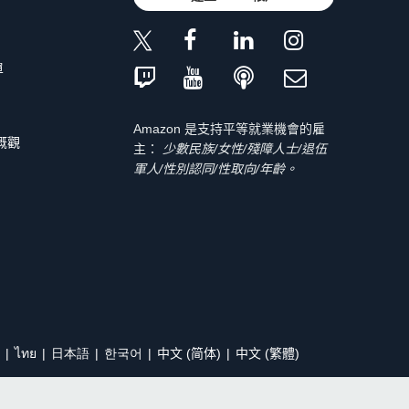
單
Amazon 是支持平等就業機會的雇
 概觀
主：
少數民族/女性/殘障人士/退伍
軍人/性別認同/性取向/年齡。
ไทย
日本語
한국어
中文 (简体)
中文 (繁體)