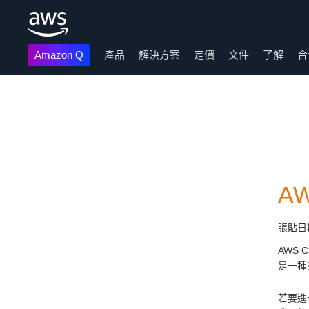
Amazon Q
產品
解決方案
定價
文件
了解
合
跳至主要內容
A
張貼日
AWS 
是一種
若要進一