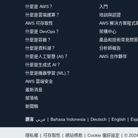
什麼是 AWS？
入門
什麼是雲端運算？
培訓與認證
AWS 可存取性
AWS 解決方案程式
什麼是 DevOps？
架構中心
什麼是容器？
產品和技術常見問答
什麼是資料湖？
分析師報告
什麼是人工智慧 (AI)？
AWS 合作夥伴
什麼是生成式 AI？
什麼是機器學習 (ML)？
AWS 雲端安全
最新消息
部落格
新聞稿
語言
عربي
Bahasa Indonesia
Deutsch
English
Esp
隱私權
|
可存取性
|
網站條款
|
Cookie 偏好設定
|
© 20