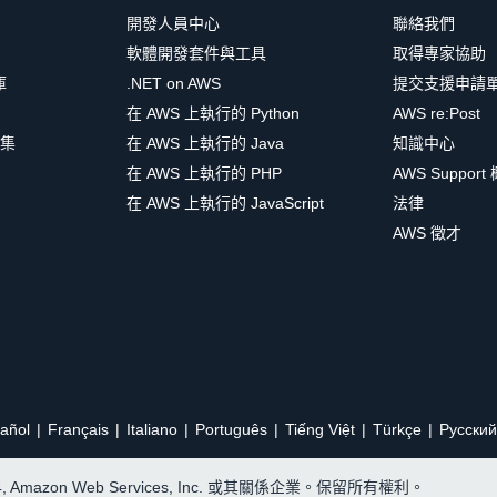
開發人員中心
聯絡我們
軟體開發套件與工具
取得專家協助
庫
.NET on AWS
提交支援申請
在 AWS 上執行的 Python
AWS re:Post
集
在 AWS 上執行的 Java
知識中心
在 AWS 上執行的 PHP
AWS Support
在 AWS 上執行的 JavaScript
法律
AWS 徵才
añol
Français
Italiano
Português
Tiếng Việt
Türkçe
Ρусский
24, Amazon Web Services, Inc. 或其關係企業。保留所有權利。