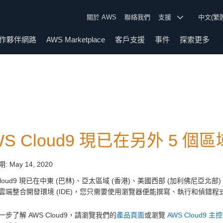
關於 AWS
聯絡我們
支援
中文(繁
作夥伴網路
AWS Marketplace
客戶支援
事件
探索更多
WS Cloud9 現已在另外 5 個
期:
May 14, 2020
Cloud9 現已在中東 (巴林)、亞太區域 (香港)、美國西部 (加利佛尼亞北部
雲端整合開發環境 (IDE)，您只需要使用瀏覽器便能撰寫、執行和偵錯程
步了解 AWS Cloud9，請瀏覽我們的
產品頁面
或瀏覽
AWS Cloud9 主