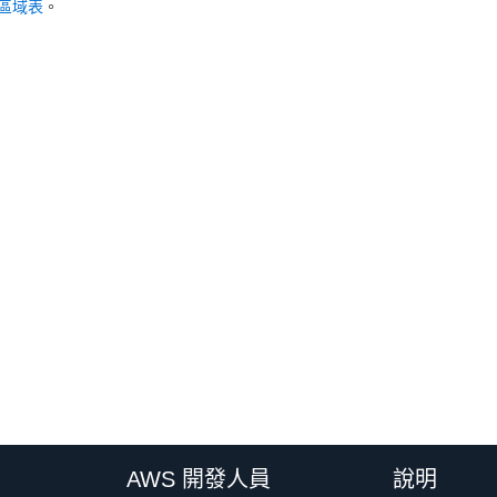
區域表
。
AWS 開發人員
說明