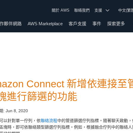
關於 AWS
聯絡我們
支援
中文(繁
作夥伴網路
AWS Marketplace
客戶支援
事件
探索更多
mazon Connect 新增依
塊進行篩選的功能
期:
Jun 8, 2020
可以針對單一佇列，依
聯絡流程
中的管道篩選佇列指標。隨著聊天啟動，
區塊時，即可依聯絡類型篩選佇列指標。例如，根據融合佇列中的聯絡人