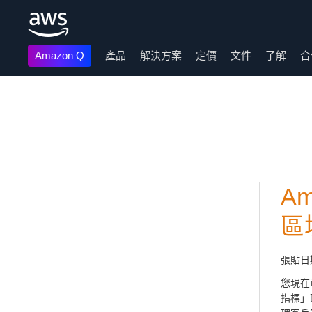
Amazon Q
產品
解決方案
定價
文件
了解
合
跳至主要內容
A
區
張貼日
您現在
指標」