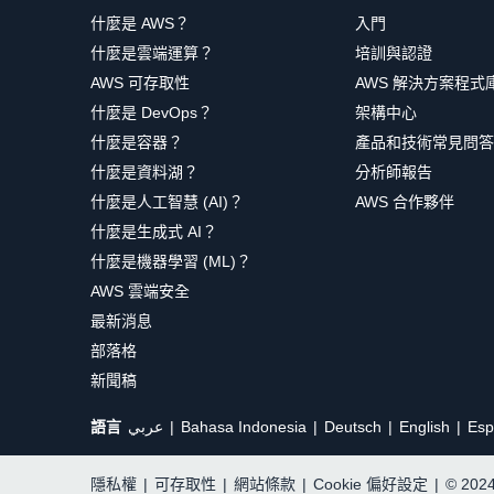
什麼是 AWS？
入門
什麼是雲端運算？
培訓與認證
AWS 可存取性
AWS 解決方案程式
什麼是 DevOps？
架構中心
什麼是容器？
產品和技術常見問答
什麼是資料湖？
分析師報告
什麼是人工智慧 (AI)？
AWS 合作夥伴
什麼是生成式 AI？
什麼是機器學習 (ML)？
AWS 雲端安全
最新消息
部落格
新聞稿
語言
عربي
Bahasa Indonesia
Deutsch
English
Esp
隱私權
|
可存取性
|
網站條款
|
Cookie 偏好設定
|
© 20