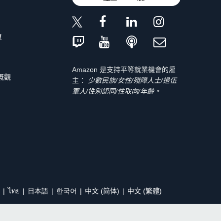
單
Amazon 是支持平等就業機會的雇
 概觀
主：
少數民族/女性/殘障人士/退伍
軍人/性別認同/性取向/年齡。
ไทย
日本語
한국어
中文 (简体)
中文 (繁體)