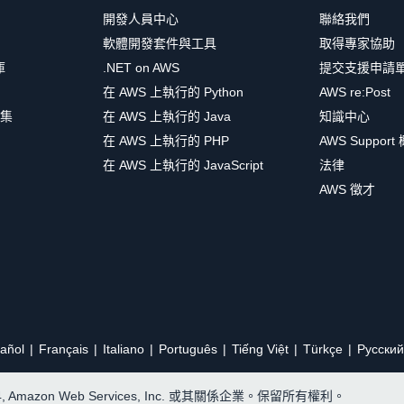
開發人員中心
聯絡我們
軟體開發套件與工具
取得專家協助
庫
.NET on AWS
提交支援申請
在 AWS 上執行的 Python
AWS re:Post
集
在 AWS 上執行的 Java
知識中心
在 AWS 上執行的 PHP
AWS Support
在 AWS 上執行的 JavaScript
法律
AWS 徵才
añol
Français
Italiano
Português
Tiếng Việt
Türkçe
Ρусский
24, Amazon Web Services, Inc. 或其關係企業。保留所有權利。