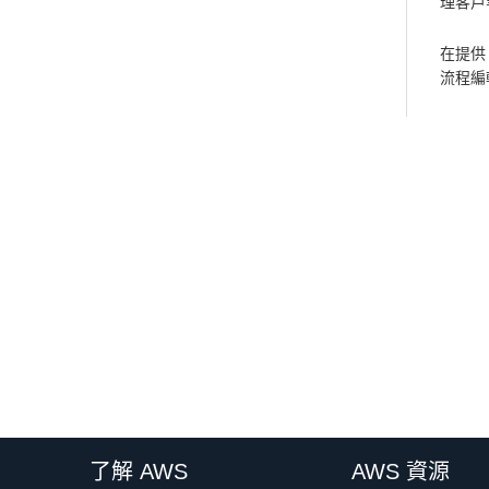
理客戶
在提供 
流程編
了解 AWS
AWS 資源