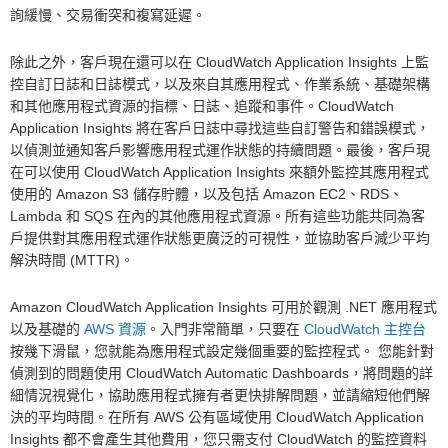
詢緩慢、交易衝突和複寫延遲。
除此之外，客戶現在還可以在 CloudWatch Application Insights 上監
控自訂日誌和日誌模式，以及來自其應用程式、作業系統、基礎架構
和其他應用程式資源的指標、日誌、追蹤和事件。CloudWatch
Application Insights 將在客戶日誌中尋找這些自訂警告和錯誤模式，
以偵測並通知客戶影響應用程式運作狀態的持續問題。最後，客戶現
在可以使用 CloudWatch Application Insights 來額外監控其應用程式
使用的 Amazon S3 儲存貯體，以及包括 Amazon EC2、RDS、
Lambda 和 SQS 在內的其他應用程式資源。所有這些功能共同為客
戶提供對其應用程式運作狀態更廣泛的可視性，並協助客戶減少平均
解決時間 (MTTR)。
Amazon CloudWatch Application Insights 可用於觀測 .NET 應用程式
以及基礎的
AWS 資源
。入門非常簡單，只要在
CloudWatch 主控台
按幾下滑鼠，您就能為應用程式設定幾個重要的監控程式。 您能針對
偵測到的問題使用 CloudWatch Automatic Dashboards，將問題的詳
細情況視覺化，協助應用程式擁有者更快排解問題，並請縮短他們解
決的平均時間。在所有 AWS 公有區域使用 CloudWatch Application
Insights 都不會產生其他費用，您只需支付 CloudWatch 的監控資料