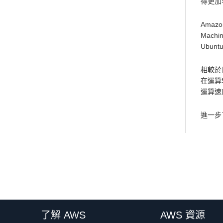
得更加
Amaz
Mach
Ubun
相較於目
在運算
運算速度
進一步
了解 AWS
AWS 資源