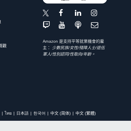
單
Amazon 是支持平等就業機會的雇
 概觀
主：
少數民族/女性/殘障人士/退伍
軍人/性別認同/性取向/年齡。
ไทย
日本語
한국어
中文 (简体)
中文 (繁體)