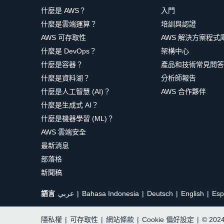
什麼是 AWS？
入門
什麼是雲端運算？
培訓與認證
AWS 可存取性
AWS 解決方案程式
什麼是 DevOps？
架構中心
什麼是容器？
產品和技術常見問答
什麼是資料湖？
分析師報告
什麼是人工智慧 (AI)？
AWS 合作夥伴
什麼是生成式 AI？
什麼是機器學習 (ML)？
AWS 雲端安全
最新消息
部落格
新聞稿
語言
عربي
Bahasa Indonesia
Deutsch
English
Esp
隱私權
|
可存取性
|
網站條款
|
Cookie 偏好設定
|
© 20