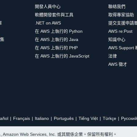
開發人員中心
聯絡我們
軟體開發套件與工具
取得專家協助
庫
.NET on AWS
提交支援申請
在 AWS 上執行的 Python
AWS re:Post
集
在 AWS 上執行的 Java
知識中心
在 AWS 上執行的 PHP
AWS Support
在 AWS 上執行的 JavaScript
法律
AWS 徵才
añol
Français
Italiano
Português
Tiếng Việt
Türkçe
Ρусский
24, Amazon Web Services, Inc. 或其關係企業。保留所有權利。