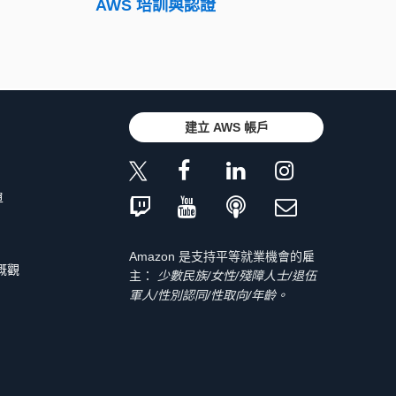
AWS 培訓與認證
建立 AWS 帳戶
單
Amazon 是支持平等就業機會的雇
 概觀
主：
少數民族/女性/殘障人士/退伍
軍人/性別認同/性取向/年齡。