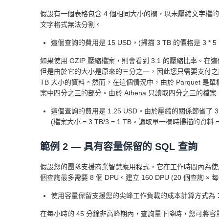
假設有一個表格包含 4 個相同大小的欄，以未壓縮文字檔的形式存
文字格式無法分割。
這個查詢的費用是 15 USD。(掃描 3 TB 的價格是 3 * 5 US
如果使用 GZIP 壓縮檔案，則會看到 3:1 的壓縮比率。在
但是由於它的大小是原來的三分之一，因此您只需要支付之前費用的三
TB 大小的資料。然而，在這個情況中，由於 Parquet 
案中四分之三的部分。由於 Athena 只讀取四分之三的檔案，因
這個查詢的費用是 1.25 USD。由於壓縮的關係節省了
(檔案大小 = 3 TB/3 = 1 TB。讀取單一欄時掃描的資料 = 1 TB/4
範例 2 — 具有容量保留的 SQL 查詢
假設您的團隊支援商業智慧應用程式，它在工作時間內為使用
個查詢最多需要 8 個 DPU。建立 160 DPU (20 個查詢
使用容量保留支援您的尖峰工作負載的成本計算方式為
在每小時的 45 分鐘非高峰期內，查詢量下降時，您可將容量降