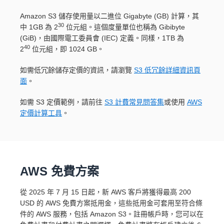
Amazon S3 儲存使用量以二進位 Gigabyte (GB) 計算，其
30
中 1GB 為 2
位元組。這個度量單位也稱為 Gibibyte
(GiB)，由國際電工委員會 (IEC) 定義。同樣，1TB 為
40
2
位元組，即 1024 GB。
如需低冗餘儲存定價的資訊，請瀏覽
S3 低冗餘詳細資訊頁
面
。
如需 S3 定價範例，請前往
S3 計費常見問答集
或使用
AWS
定價計算工具
。
AWS 免費方案
從 2025 年 7 月 15 日起，新 AWS 客戶將獲得最高 200
USD 的 AWS 免費方案抵用金，這些抵用金可套用至符合條
件的 AWS 服務，包括 Amazon S3。註冊帳戶時，您可以在