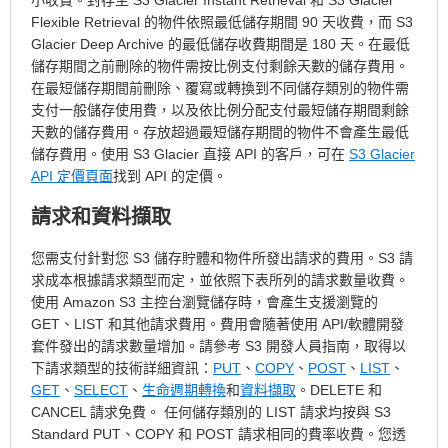
小收費。封存至 S3 Glacier Instant Retrieval 和 S3 Glacier
Flexible Retrieval 的物件依照最低儲存期間 90 天收費，而 S3
Glacier Deep Archive 的最低儲存收費期間是 180 天。在最低
儲存期間之前刪除的物件需按比例支付剩餘天數的儲存費用。
在最短儲存期間前刪除、覆寫或轉換到不同儲存類別的物件需
支付一般儲存使用費，以及依比例分配支付最短儲存期間剩餘
天數的儲存費用。存放超過最短儲存期間的物件不會產生最低
儲存費用。使用 S3 Glacier 直接 API 的客戶，可在
S3 Glacier
API 定價頁面
找到 API 的定價。
請求和資料擷取
您需支付針對您 S3 儲存貯體和物件所發出請求的費用。S3 請
求成本根據請求類型而定，並依照下表所列的請求數量收費。
使用 Amazon S3 主控台瀏覽儲存時，會產生支援瀏覽的
GET、LIST 和其他請求費用。費用會隨著使用 API/軟體開發
套件發出的請求數量增加。請參考 S3 開發人員指南，取得以
下請求類型的技術詳細資訊：
PUT
、
COPY
、
POST
、
LIST
、
GET
、
SELECT
、
生命週期轉換
和
資料擷取
。DELETE 和
CANCEL 請求免費。
任何儲存類別的 LIST 請求均按與 S3
Standard PUT、COPY 和 POST 請求相同的費率收費。您透