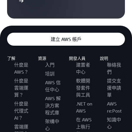
註冊
建立 AWS 帳戶
了解
資源
開發人員
說明
什麼是
入門
建置者
聯絡我
AWS？
中心
們
培訓
什麼是
軟體開
提交支
AWS 信
雲端運
發套件
援申請
任中心
算？
與工具
單
AWS 解
什麼是
.NET on
AWS
決方案
代理式
AWS
re:Post
程式庫
AI？
在 AWS
知識中
架構中
雲端運
上執行
心
心