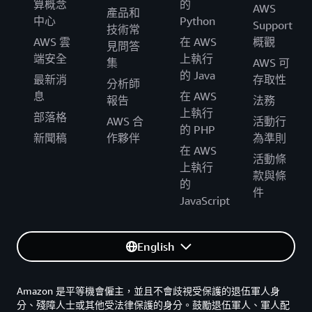
算概念
的
AWS
產品和
中心
Python
Support
技術常
AWS 雲
在 AWS
概觀
見問答
端安全
上執行
集
AWS 可
的 Java
最新消
存取性
分析師
息
在 AWS
報告
法務
上執行
部落格
AWS 合
活動行
的 PHP
新聞稿
作夥伴
為準則
在 AWS
活動條
上執行
款與條
的
件
JavaScript
English
Amazon 是平等機會僱主，並且不會歧視受保護的退伍軍人身
分、殘障人士或其他受法律保護的身分。鼓勵退伍軍人、軍人配