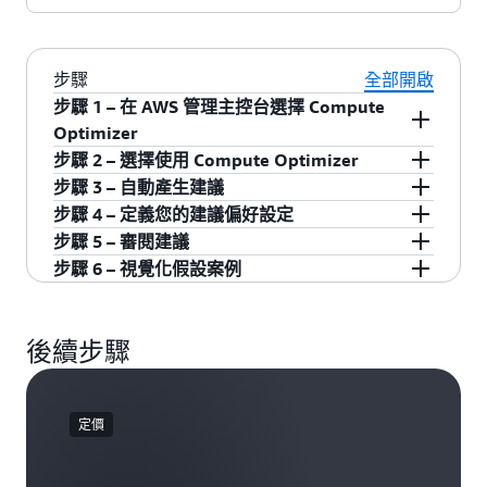
步驟
全部開啟
步驟 1 – 在 AWS 管理主控台選擇 Compute
Optimizer
您可以登入 AWS 管理主控台，然後按一下
步驟 2 – 選擇使用 Compute Optimizer
[Compute Optimizer]。按一下「開始使用」。
在帳戶設定頁，審閱預設資料設定，然後按一下
步驟 3 – 自動產生建議
「選擇加入」。 選擇加入後，將自動在您的帳戶
選擇退出後，Compute Optimizer 開始掃描您的
步驟 4 – 定義您的建議偏好設定
中建立服務連接角色。
AWS 基礎設施，並建立建議。Compute
按一下左側導覽列上的「偏好設定」下的「一
步驟 5 – 審閱建議
Optimizer 最多需時 24 小時，為所有支援的 AWS
般」或「規模調整」，以根據您的工作負載要求
按一下左側的「EC2 執行個體」、「EC2 Auto
步驟 6 – 視覺化假設案例
資源提供建議。
定義和啟用建議偏好設定，例如外部指標擷取或
Scaling 群組」、「EBS 磁碟區」、「Fargate 上
按一下「檢視詳細資訊」，視覺化假設案例。此
規模調整建議偏好設定。
的 ECS 服務」、「Lambda 函數」或「RDS 資料
舉有助您了解建議的執行個體會在建議執行個體
庫」，以檢視所有規模調整建議。您也可以按一
後續步驟
上的作業情況。
下「閒置資源」來探索閒置資源清單及其節省機
會，然後按一下「授權」來探索您的授權成本節
省機會。
定價