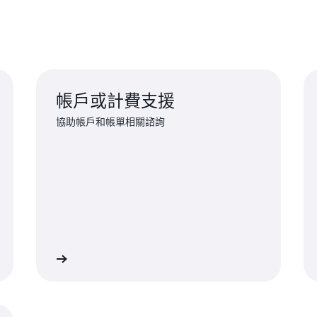
帳戶或計費支援
協助帳戶和帳單相關諮詢
以提出請求
與 AWS 合規支援聯