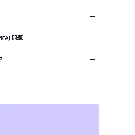
主控台嗎？
FA) 問題
者沒有憑證來存取 AWS 根使用者帳戶？
？
置遺失或無法使用
 帳戶，請填寫此表單。