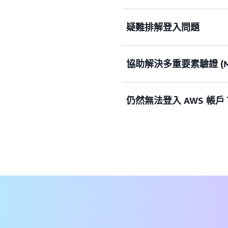
疑難排解登入問題
需要協助登入 AWS 管理
查看文件
協助解決多重要素驗證 (M
嘗試登入，但憑證無效？ 或
檢視解決方案
仍然無法登入 AWS 帳戶
多重因素驗證 (MFA) 裝
檢視解決方案
如果您仍然無法登入 AWS
檢視表單