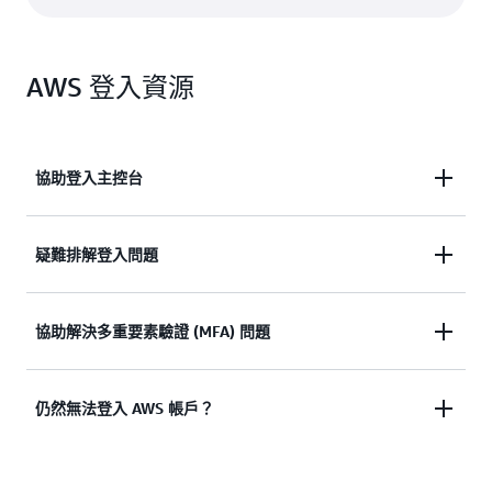
AWS 登入資源
協助登入主控台
需要協助登入 AWS 管理主控台嗎？
疑難排解登入問題
查看文件
嘗試登入，但憑證無效？ 或者沒有憑證來存取 AWS
協助解決多重要素驗證 (MFA) 問題
根使用者帳戶？
多重因素驗證 (MFA) 裝置遺失或無法使用
仍然無法登入 AWS 帳戶？
檢視解決方案
檢視解決方案
如果您仍然無法登入 AWS 帳戶，請填寫此表單。