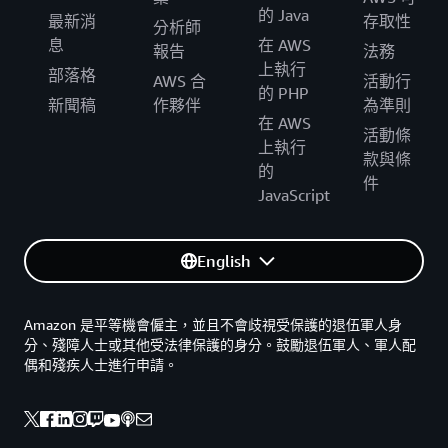
的 Java
最新消
存取性
分析師
息
在 AWS
報告
法務
上執行
部落格
AWS 合
活動行
的 PHP
新聞稿
作夥伴
為準則
在 AWS
活動條
上執行
款與條
的
件
JavaScript
English
Amazon 是平等機會僱主，並且不會歧視受保護的退伍軍人身
分、殘障人士或其他受法律保護的身分。鼓勵退伍軍人、軍人配
偶和殘疾人士進行申請。