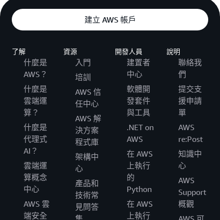
建立 AWS 帳戶
了解
資源
開發人員
說明
什麼是
入門
建置者
聯絡我
AWS？
中心
們
培訓
什麼是
軟體開
提交支
AWS 信
雲端運
發套件
援申請
任中心
算？
與工具
單
AWS 解
什麼是
.NET on
AWS
決方案
代理式
AWS
re:Post
程式庫
AI？
在 AWS
知識中
架構中
雲端運
上執行
心
心
算概念
的
AWS
產品和
中心
Python
Support
技術常
AWS 雲
在 AWS
概觀
見問答
端安全
上執行
集
AWS 可