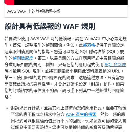
AWS WAF 上的誤報緩解技術
設計具有低誤報的 WAF 規則
若要減少使用 AWS WAF 時的低誤報，請在 WebACL 中小心設定規
則。
首先
，調整規則的偵測閾值。例如，此
部落格
提供了有關設定
速率限制偵測閾值的指導。您還可以設定 SQL 隱碼攻擊 (SQLi) 規
則的
偵測敏感度
。
第二
，以最具體的方式在應用程式中最相關的部
分啟用最相關的規則。例如，只有在您的應用程式使用
SQL 資料庫
時才啟用 SQLi 規則，並將其範圍縮小到與此資料庫互動的 URL。
第三
，使用細微的動作回應匹配的請求。透過這種方法，只有當您
高度確信請求的惡意性時，才會針對請求設定「封鎖」動作。如果
您對封鎖請求的確信度不夠高，請考慮下列其中一種細微的回應策
略：
對請求進行計數，並讓其向上游流向您的應用程式，但要在轉發
至您的應用程式之請求中包含
WAF 產生的標頭
。然後，您的應
用程式可以根據標頭值進行不同的回應，例如透過可疑的登入嘗
試觸發多重要素驗證。您也可以根據持續的威脅等級動態提高