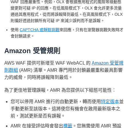
WAF 回應嚴重性。例如，OLX 會根據應用程式的風險等級動態
變更對可疑 IP 的回應。在低風險模式下，OLX 會允許更多流量
通過其應用程式，從而將誤報降到最低。在高風險模式下，OLX
則偏好透過封鎖所有可疑 IP 來減少誤判而不是誤報。
使用
CAPTCHA 或靜默挑戰
來回應，只有在瀏覽器挑戰失敗時才
會封鎖請求。
Amazon 受管規則
AWS WAF 提供可新增至 WAF WebACL 的
Amazon 受管規
則群組
(AMR) 清單。AMR 專門用於封鎖最嚴重和最具影響
力的威脅，同時將誤報降到最低。
為了更佳地管理誤報，AMR 為您提供以下組態可能性：
您可以停用 AMR 進行的自動更新，轉而使用
特定版本
並
手動更新至該版本。這將使您有機會在啟用最新版本之
前，測試更新是否有誤報。
AMR 在接受評估時會發出
標籤
。您無需使用 AMR 預設