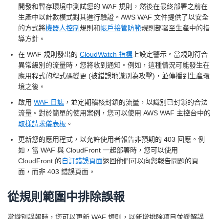
開發和暫存環境中測試您的 WAF 規則，然後在最終部署之前在
生產中以計數模式對其進行驗證。AWS WAF 文件提供了以安全
的方式將
機器人控制
規則和
帳戶接管防範
規則部署至生產中的指
導方針。
在 WAF 規則發出的
CloudWatch 指標
上設定警示。當規則符合
異常級別的流量時，您將收到通知。例如，這種情況可能發生在
應用程式的程式碼變更 (被錯誤地識別為攻擊)，並傳播到生產環
境之後。
啟用
WAF 日誌
，並定期稽核封鎖的流量，以識別已封鎖的合法
流量。對於簡單的使用案例，您可以使用 AWS WAF 主控台中的
取樣請求儀表板
。
更新您的應用程式，以允許使用者報告非預期的 403 回應。例
如，當 WAF 與 CloudFront 一起部署時，您可以使用
CloudFront 的
自訂錯誤頁面
返回他們可以向您報告問題的頁
面，而非 403 錯誤頁面。
從規則範圍中排除誤報
當識別誤報時，您可以更新 WAF 規則，以新增排除項目並緩解誤