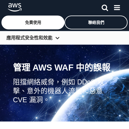
免費使用
聯絡我們
跳至主要內容
應用程式安全性和效能
概觀
開始使用
管理 AWS WAF 中的誤報
Web 加速
阻擋網絡威脅，例如 DDoS 攻
週邊保護
擊、意外的機器人流量和惡意
影片串流
CVE 漏洞。
搜尋內容