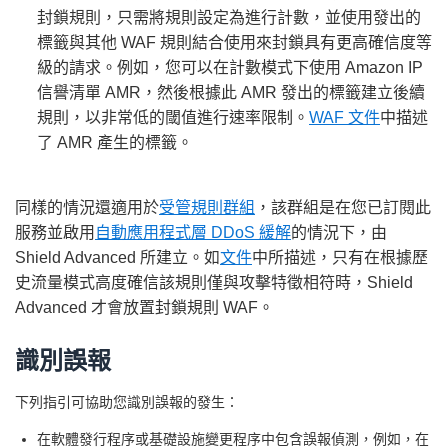
封鎖規則，只需將規則設定為進行計數，並使用發出的
標籤與其他 WAF 規則結合使用來封鎖具有更高確信度等
級的請求。例如，您可以在計數模式下使用 Amazon IP
信譽清單 AMR，然後根據此 AMR 發出的標籤建立後續
規則，以非常低的閾值進行速率限制。
WAF 文件
中描述
了 AMR 產生的標籤。
同樣的情況還適用於
受管規則群組
，該群組是在您已訂閱此
服務並啟用
自動應用程式層 DDoS 緩解
的情況下，由
Shield Advanced 所建立。如
文件
中所描述，只有在根據歷
史流量模式高度確信該規則僅與攻擊特徵相符時，Shield
Advanced 才會放置封鎖規則 WAF。
識別誤報
下列指引可協助您識別誤報的發生：
在軟體發行程序或基礎設施變更程序中包含誤報偵測，例如，在