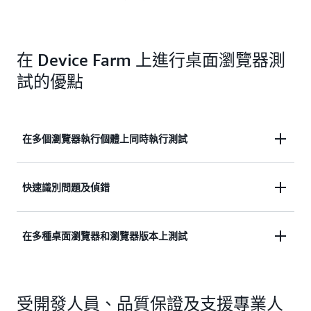
在 Device Farm 上進行桌面瀏覽器測
試的優點
在多個瀏覽器執行個體上同時執行測試
Device Farm 中的全受管瀏覽器網格可根據需要擴
快速識別問題及偵錯
展，從而讓您可以平行執行多個測試，以加快測試套
件的執行速度。透過依用量計費定價，您可以同時執
使用 Device Farm 產生的影片、主控台日誌、操作日
在多種桌面瀏覽器和瀏覽器版本上測試
行多個測試，而不必擔心擴展時會產生任何額外費
誌和 Web 驅動程式日誌來識別、分析并快速修復
用，您只需按執行測試分鐘總數付費。
Web 應用程式中的問題。
在多種桌面瀏覽器上執行測試，包括 Chrome 和
受開發人員、品質保證及支援專業人
Firefox，以確保 Web 應用程式在不同的瀏覽器環境