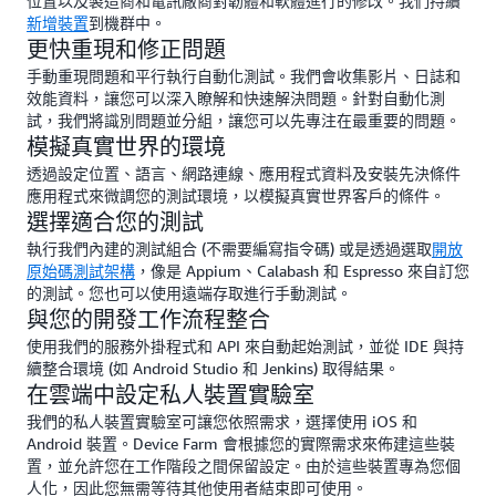
位置以及製造商和電訊廠商對韌體和軟體進行的修改。我們持續
新增裝置
到機群中。
更快重現和修正問題
手動重現問題和平行執行自動化測試。我們會收集影片、日誌和
效能資料，讓您可以深入瞭解和快速解決問題。針對自動化測
試，我們將識別問題並分組，讓您可以先專注在最重要的問題。
模擬真實世界的環境
透過設定位置、語言、網路連線、應用程式資料及安裝先決條件
應用程式來微調您的測試環境，以模擬真實世界客戶的條件。
選擇適合您的測試
執行我們內建的測試組合 (不需要編寫指令碼) 或是透過選取
開放
原始碼測試架構
，像是 Appium、Calabash 和 Espresso 來自訂您
的測試。您也可以使用遠端存取進行手動測試。
與您的開發工作流程整合
使用我們的服務外掛程式和 API 來自動起始測試，並從 IDE 與持
續整合環境 (如 Android Studio 和 Jenkins) 取得結果。
在雲端中設定私人裝置實驗室
我們的私人裝置實驗室可讓您依照需求，選擇使用 iOS 和
Android 裝置。Device Farm 會根據您的實際需求來佈建這些裝
置，並允許您在工作階段之間保留設定。由於這些裝置專為您個
人化，因此您無需等待其他使用者結束即可使用。