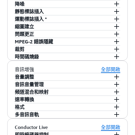
- 過渡期間的快速復雜性變化和快速品質復原
降噪
- 噪音過濾功能 (感知運動補償過濾、保留、空間
靜態標誌插入
和銳化)
- 最多 8 個靜態影像重疊 (BMP、PNG 或 TGA 格
運動標誌插入 *
式)，SDR 或 HDR
- 動態圖形重疊 (HTML、MOV 或 PNG 序列），
縮圖建立
- 套用影像重疊至單一輸入、單一輸出，或全域
SDR 或 HDR *
- 為任何單一畫面或自動間隔建立縮圖 JPEG 影像
問題更正
– 指定 z 順序和不透明度
- 第三方編寫工具產生的重疊 HTML 運動圖形，可
- 亮度、對比度、色調、飽和
MPEG-2 錯誤隱藏
透過 SCTE-35 訊號切換開啟或關閉重疊 *
- 全擺幅或直通
- 時間像素替換
裁剪
- 601、709 色彩空間轉換
- 選擇要裁剪的迅速位置
時間碼燒錄
- HDR 降至 SDR 轉換
- 文字、字型大小、位置
音訊增強
全部開啟
音量調整
- 音量控制
音訊音量管理
- 音訊音量監控和更正；結果存放到檔案 (符合
頻道混合和映射
CALM 標準) *
- 手動混音
速率轉換
- 廣播業者混合廣告
- 調整音訊採樣率和頻率
格式
- 同時編碼多種格式
多音訊音軌
- 支持每個視訊串流的多個音訊串流 (SAP)
Conductor Live
全部開啟
即時編碼器控制