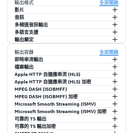
(4K)
- 僅音訊輸入
輸出格式
全部開啟
- SCTE-104 數字提示音直通
- 第 21 行直通、重寫、剝離、插入
- AWS Elemental MediaConnect、SRT 協定 (呼叫
- Amazon S3 支援
- 廣告效用空白
影片
者模式)
- 每個輸入的靜態影像重疊
- 停電功能
- H.264 (基線、主要、高達 4:2:2*)、4:2:2 High
音訊
- 封裝網路輸入：Apple HLS TS 與混合音訊和視訊
Profile Intra 10 位元 *
- AAC-LC、AAC-HEV1、AAC-HEV2 (MPEG-2、
多頻道音訊輸出
- RTMPS
- H.265 (主要、Main10 高達 4:2:2*) 包括 HDR
MPEG-4、LATM/LOAS)
- 每個剪輯音訊頻道指派
多語言支援
- RTSP
10、HLG 和 Dolby Vision HDR *
- 未壓縮 WAV、AIFF
- 無限制音軌
- 遵循輸入類型 (ISO 639)
輸出鎖定
- 視訊編解碼器：
- JPEG XS *
- AC-3 (杜比數位) *、AC-3 直通
- 插入音訊類型 (ISO 639)
- Apple HLS、Microsoft Smooth 和 TS 輸出
⦁ H.264 高達 4:2:2 10 位元
輸出容器
全部開啟
- MPEG-2
- EAC-3 (杜比數位 Plus) *、EAC-3 直通
- 遵循語言代碼
⦁ H.265 高達 4:2:2 10 位元，包括高動態範圍
即時串流輸出
- Apple® ProRes (高達 4:2:2 10 位元)
- Dolby Digital Plus 技術 (帶全景聲) *、Dolby
- 插入語言代碼
(HDR) *
- Adobe RTMP 串流 (RTMP、RTMPS)
- 畫面擷取至 JPEG (縮圖建立、花式播放音軌)
檔案輸出
Digital Plus 技術 (帶全景聲直通)
⦁ MPEG-2
- Apple HTTP 自適應串流 (HLS)
- 僅限 I-Frame 模式
- Apple QuickTime and ProRes (MOV)
- MPEG-1 第二層
Apple HTTP 自適應串流 (HLS)
⦁ Apple ProRes®
- Microsoft Smooth Streaming (ISMV)
- 未壓縮
- Sony XDCAM MXF (XDCAM)
- 僅音訊輸出支援 (TS、HLS、MSS、RTMP)
- TS 或 fMP4 片段類型
Apple HTTP 自適應串流 (HLS) 加密
⦁ RAW
- MPEG DASH (ISOBMFF)
- RAW YUV 或 RGB 格式 (未壓縮)
- 位元組範圍偏移
- AES CBC、CTR、EBC
MPEG DASH (ISOBMFF)
⦁ JPEG-2000
- MPEG-2 Part 1、Systems、CableLabs 相容
- MPEG-4 Part 12 (MP4)
- 單個檔案/多片段
- 主要提供者：1Mainstream、Conax、Inside
- 具有 ULL 分塊傳輸的單個文件/多片段
MPEG DASH (ISOBMFF) 加密
⦁ JPEG XS * **
(EBIF passthrough、EBP、PSI、RAI 分割標記)
- 片段長度
Secure、Irdeto、Piksel、PlayReady、Secure
- 片段長度
- DASH-CENC
Microsoft Smooth Streaming (ISMV)
- 音訊編解碼器：
(MPEG-TS)
- 最小片段長度
Media、Cisco、Verimatrix、SPEKE
- 片段長度
- 主要提供者：Widevine、Piksel、SPEKE、
- 資訊清單層級編碼 (UTF-8、UTF-16)
Microsoft Smooth Streaming (ISMV) 加密
⦁ AC-3 (杜比數位)
- 即時協定 (RTP)
- 自動上傳至 CDN
- ULL 分塊編碼
PlayReady
- 折疊相同的音訊串流
- AES CTR
可靠的 TS 輸出
⦁ EAC-3 (杜比數位 Plus) *
- 基於 UDP/IP 和 RTP/IP 的單節目和多節目傳輸
- 內容基礎 URL
- HbbTV 1.5 支援
- PlayReady 支援
- 交付至 AWS Elemental MediaConnect
可靠的 TS 輸出加密
⦁ Dolby E *
串流 (SPTS、MPTS) 以及 FEC
- 資訊清單基礎 URL
- 基礎 URL
- 主要提供者：Conax、Inside Secure、