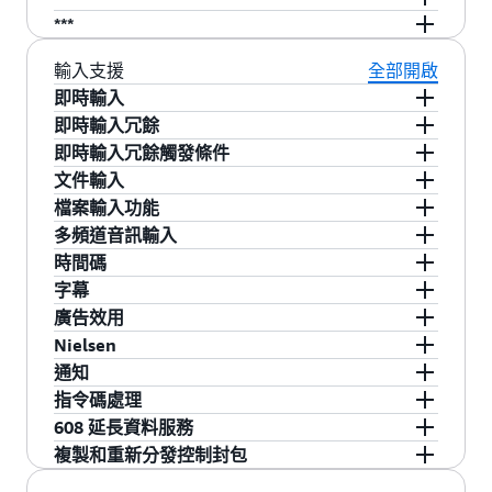
功能需要帶有 25GbE Mellanox NIC 的 L800 系列
***
設備，或具有 U 標稱的 L900 系列設備 SKU
功能需要支援 4K 的設備 SKU
輸入支援
全部開啟
即時輸入
- 基於 UDP/IP 和 RTP/IP 的單節目和多節目傳輸
即時輸入冗餘
串流 (SPTS、MPTS) 以及 FEC 和 SMPTE ST 2022-
- 輸入完整性：輸入丟失時生成重複、黑色、石板
即時輸入冗餘觸發條件
7 無縫保護切換
色或彩色
- 用戶可設定
文件輸入
- 帶有 JPEG-2000 壓縮、PCM 音訊和字幕的 TR-
- 輸入故障移轉，包括高達 4K *** 的無縫熱備份
- 基於時間的錯誤 (「輸入丟失」、「視訊丟
- 容器：MXF (AS-02、OP-1a-c、OP-2a-c、OP-
檔案輸入功能
01
(雙解碼、單編碼)
失」、「音訊靜音」、「視訊凍結」、「視訊黑
3c)、QuickTime、MPEG-4
- 獨立的音訊和視訊檔案
多頻道音訊輸入
- SMPTE ST 2110-20 (未壓縮視訊) **、2110-22
色」)
- 封裝檔案：HLS
- 音訊延遲偏移
- 每個剪輯音訊頻道指派
時間碼
(JPEG XS 壓縮視訊*) **、2110-30 (PCM) **、
- 基於事件的錯誤 (「傳輸錯誤指示器標誌」、
- 獨立的音訊和字幕輸入
- 音訊 PID 追蹤
- 無限制音軌
- 已嵌入時間碼來源
字幕
2110-31 (AC3、EAC3)**、2110-40 (輔助資料) 與
「連續性計數器錯誤」、「RTP 封包丟失」)
- 來自 436M 輸入 MXF 檔案軌道的 OP-47 字幕
- 音訊語言追蹤
- 時間碼來源使用本機系統時鐘
- Ancillary、DVB-Sub、SCTE-20、SCTE-27、
廣告效用
SMPTE 2022-7 無縫保護切換 **、NMOS IS-04 探
- 音訊軌道選擇
- 覆寫時間碼日期
null、SCC、SMI、SRT、STL、Teletext、TTML、
- ESAM
Nielsen
索和註冊** 以及 NMOS IS-05 裝置連接管理**
- MPEG-2 去區塊
- 在指定的時間碼開始編碼
ARIB、EBU-TT-D
- 透過 SCTE 35 或非同步 ESAM 訊息進行虛擬輸入
- Nielsen ID3 認證
通知
- SMPTE ST 2022-6 與 SMPTE 2022-7 無縫保護切
- 來源檔案剪輯
- 外部參考連接器
- 來源 CC 頻道
切換
- Web 回呼
指令碼處理
換**
快速搜尋
- 608 至 708 向上轉換
- SCTE-35 拼接插件
- 電子郵件
- 前處理和後處理指令碼
608 延長資料服務
- SDI (未壓縮)，可選：SD-SDI、HD-SDI、3G-
- 合併多個來源到單一輸出
- SCTE-35 含 APOS
- 廣告有效期間的空白輸出
- 第 21 行直通、重寫、剝離、插入
複製和重新分發控制封包
SDI、12G-SDI、Quad 3G-SDI (4K)、Interleave
- 多軌輸入的頻道選擇
- SCTE-35 提升
- 前處理和後處理指令碼
- 第 21 行直通、重寫、剝離、插入