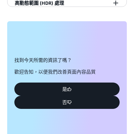
⦁ Embedded
- 速率控制
高動態範圍 (HDR) 處理
⦁ SCC
⦁ CBR encoding
- HDR 10 支援 (ST.2084、ST.2086、MaxFALL、
⦁ Teletext
⦁ QVBR (品質定義的可變位元速率) 編碼，支援
MaxCLL)
- 轉寫輸出：
用於品質層級選擇的自動模式
- HLG (混合對數伽碼) BT.2020
⦁ CFF-TT
⦁ VBR 編碼
- 杜比視覺 (設定檔 5 和設定檔 8.1) *
⦁ DVB-sub
⦁ Statmux 編碼 *（也需要導體直
播
和
Stat
mux
- SDR、HDR 10 和 HLG 之間的轉換
⦁ Embedded
設備）
- Rec.2020 色彩支援
⦁ Embedded+SCTE-20
⦁ 展望
⦁ SCTE-20+Embedded
找到今天所需的資訊了嗎？
- 自適應量化
⦁ SCC
⦁ 框內或框間感知 QP 變化
歡迎告知，以便我們改善頁面內容品質
⦁ SMI
⦁ 機器學習驅動的自動自適應量化模式
⦁ SMPTE-TT
- 插入/回應 AFD
⦁ SRT
- 場景變化偵測
是
⦁ Teletext
- 最小 I-Frame 間隔
否
⦁ TTML
- 強制交錯模式
⦁ WebVTT
- 可變 GOP 支援
- 光學字元辨識 (OCR)
- 內容自適應 B 框
- 開放字幕支援
- RTMP 中繼資料插入
- 字幕燒錄
- EBIF 直通