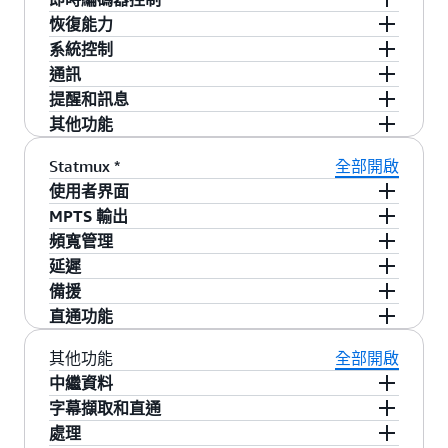
- 建立、啟動、停止、刪除和排程通道
恢復能力
- 透過影片縮略圖直觀地預覽每個編碼器上的活動
- 運算子定義的冗餘群組 1 + 1、N + 1 和 N + M
系統控制
- Statmux 集區的 MPTS 管理
- 手動或自動冗餘切換和客戶定義的輸入來源容錯
- 驗證使用者存取，讓您可以設定使用者層級來進
通訊
移轉條件
行系統控制與監控
- RESTful API
提醒和訊息
- 模擬切換
- 檢視所有節點
- 以 HTML 為基礎的 UI
- SNMP 設陷發出
其他功能
- 冷備份
- 監控叢集狀態
- 管道 XML
- 提醒電子郵件通知
- 高可用性
Statmux *
全部開啟
- SDI 路由器切換
- 排程備份
- 可設定提醒
- 設定檔參數
使用者界面
- 提醒歷史記錄
- 用於 MPTS 組態設定和監控的 Conductor Live
MPTS 輸出
- WebCallBack
- Statmux API
- 一個集區中最多 60 個通道
頻寬管理
- 每個 MPTS 高達 125 Mbps
- 影片集區在執行時間自動最佳化
延遲
- MPEG-2、H.264 (AVC) 和 10 位元 H.265 (HEVC)
- 自動考慮音訊和中繼資料的動態變化
- 低於 4 秒 (軟體版本為 2.20.3，取決於使用的影
備援
編解碼器，解析度高達 4K，支援 HDR
片格式和操作條件)
- 1+1 協調容錯移轉
直通功能
- 在單一 MPTS 中結合 MPEG-2、AVC 和 HEVC 編
- 由多工器控制，選用參數可用於進一步減少延
- SMPTE 2022-7 節點間通訊
- Live 支援的所有 PID
其他功能
全部開啟
碼通道
遲，同時略微降低畫質
- PSI/SI 資料表
中繼資料
-來
自第三方（非元素即時）編碼器的程序
- VBI 直通 (V-Chip、CGMS-A)
字幕擷取和直通
- KLV 資料
- 輸入：
處理