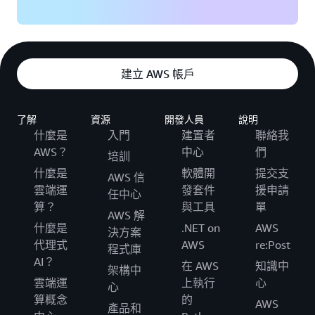
- 語言標記插入
- EBP、PSI、RAI 片段標記
建立 AWS 帳戶
了解
資源
開發人員
說明
什麼是
入門
建置者
聯絡我
AWS？
中心
們
培訓
什麼是
軟體開
提交支
AWS 信
雲端運
發套件
援申請
任中心
算？
與工具
單
AWS 解
什麼是
.NET on
AWS
決方案
代理式
AWS
re:Post
程式庫
AI？
在 AWS
知識中
架構中
雲端運
上執行
心
心
算概念
的
AWS
產品和