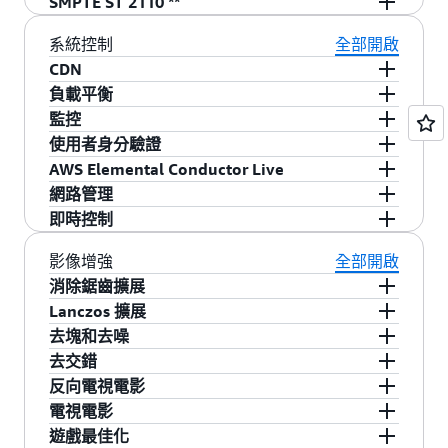
- Zixi 推送通訊協定
- AES-128、AES-192、AES-256
SMPTE ST 2110 **
⦁ AAC
- SMPTE ST 2110-20 (未壓縮視訊) * **、2110-22
- 使用子目錄
- 最短緩衝時間
Seachange、Piksel、Irdeto、SPEKE
- SRT 呼叫者和接聽者
- SMPTE ST 2110-20 未解壓縮的影片 (SD、HD、
⦁ MPEG-1 第二層
(JPEG XS 壓縮視訊*) * **、2110-30 (PCM) * **、
- 停用快取
系統控制
全部開啟
4K) * **
⦁ PCM
2110-31 (AC3、EAC3) * **、2110-40 (輔助資料)
- 浮點資訊清單
CDN
- SMPTE ST 2110-22 JPEG XS 解壓縮的影片
與 SMPTE 2022-7 無縫保護切換 * **、NMOS IS-
- 解析度標籤
- 整合的 CDN 支援：基本 PUT、WebDav 和
負載平衡
(SD、HD) * **
04 探索和註冊** 以及 NMOS IS-05 裝置連接管理
- 壓縮的資訊清單
Akamai
- 手動或自動負載平衡選項
監控
- SMPTE ST 2110-30 PCM 音訊 * **
**
- 使用 Pantos 7 CODEC 識別碼
- 通知和提醒
- 系統資源和統計監控
使用者身分驗證
- SMPTE ST 2110-31 AC3 和 EAC3 音訊 * **
- AWS Elemental MediaConnect、Zixi 推送協定
- 程式-日期-時間標籤
- 多身份驗證層、Amazon S3 公有和私有金鑰
AWS Elemental Conductor Live
- SMPTE ST 2110-40 輔助資料 * **
- SRT (呼叫者和接聽者模式)
- 隱藏式字幕標籤
- 用於多系統組態中的控制、監控和工作者故障復
- SMPTE ST 2022-7 無縫保護切換 **
網路管理
- 廣告標記 - Adobe
原的單獨管理系統
- SCTE 35 至 SCTE 104 直通 **
- SNMP 版本 2c
即時控制
- 廣告標記 - 簡單
- 使用範本佈建和操作通路
- 精確時間協定 (PTP) **
- 停止、暫停和恢復個別串流以及封存檔案
- 廣告標記 - SCTE-35 增強
影像增強
全部開啟
- NMOS IS-04 探索與註冊 **
- 音訊增益調整，即時控制音量
- SMPTE ST 2038 輔助資料
消除鋸齒擴展
- NMOS IS-05 裝置連接管理 **
- 音視訊預覽
- 替代資訊清單目標
- 縮小時減少失真偽影
Lanczos 擴展
- 使用 ULL 分塊傳輸的檔案傳輸協定 (HTTP 推
- 多元插補
去塊和去噪
送、Akamai、Webdav)
- 移除常見區塊和噪訊音訊偽影
去交錯
- 運動自適應插補
反向電視電影
- 雲端自適應混合
- 移除 2-3 個畫面格式，還原原始的 24 fps 畫面播
電視電影
- 帶斷續裝置的運動自適應插補
放速率
- 無、軟或硬
遊戲最佳化