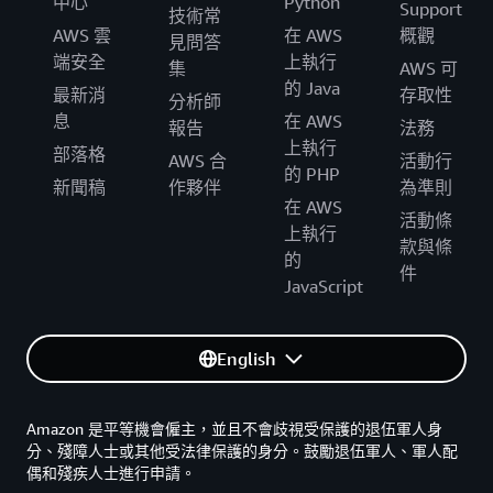
中心
Python
Support
技術常
AWS 雲
在 AWS
概觀
見問答
端安全
上執行
集
AWS 可
的 Java
最新消
存取性
分析師
息
在 AWS
報告
法務
上執行
部落格
AWS 合
活動行
的 PHP
新聞稿
作夥伴
為準則
在 AWS
活動條
上執行
款與條
的
件
JavaScript
English
Amazon 是平等機會僱主，並且不會歧視受保護的退伍軍人身
分、殘障人士或其他受法律保護的身分。鼓勵退伍軍人、軍人配
偶和殘疾人士進行申請。