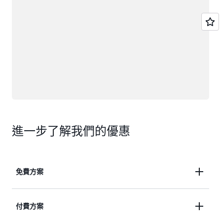
進一步了解我們的優惠
免費方案
利用最高 200 USD 的免費方案抵用金，開始您的
付費方案
AWS 之旅。取得超過 30 項永遠免費服務。免費探索