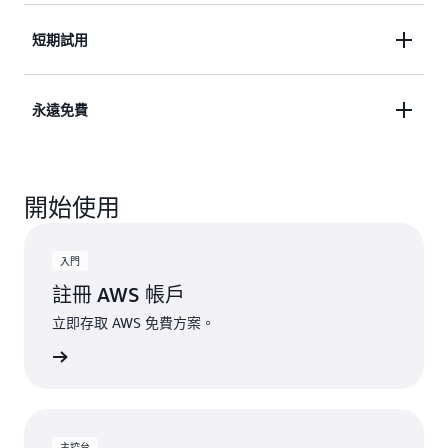
並試驗 AWS 服務，最長可達 6 個月。
存取超過 150 項依用量計費定價的 AWS 服務完備產
短期試用
品組合，並充分利用超過 30 項永遠免費服務。建置
並擴展您的解決方案，讓您勝券在握。
藉助限量免費試用，體驗精選 AWS 服務。開始使用
永遠免費
服務，即可開始試用，並充分利用任何符合資格的抵
用金，獲取超出試用限制的用量。
善用具有指定每月限制的永久免費服務。客戶超出這
開始使用
些免費用量限制，或者存取未包含於免費方案的功能
時，即會自動套用抵用金來支付額外的費用。
入門
註冊 AWS 帳戶
立即存取 AWS 免費方案。
WS 帳戶
主控台