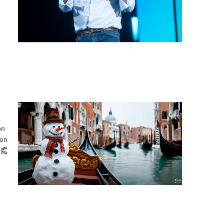
on
on
夠處