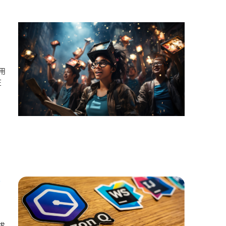
）
用
在
測
求