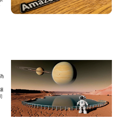
對
，為
目
 讓
司