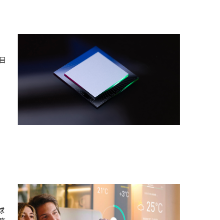
與目
，
全球