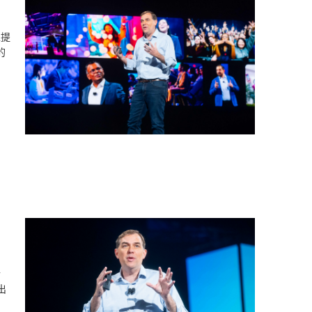
上提
的
於
推出