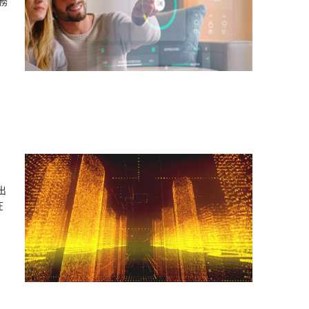
務
推出
在