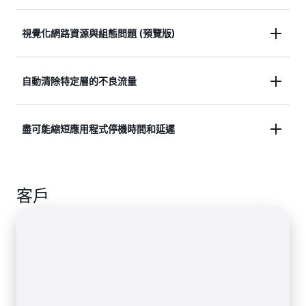
實作遵循 AWS 最佳實務的網路安全策略，藉此來保
視覺化網路資源與組態問題 (預覽版)
護應用程式免遭網路威脅，以及過度寬鬆存取權的威
脅。
透過互動式視覺化，來檢視網路拓撲以及設定的服
自動清除特定層的不良流量
務，以便便快速確定安全問題，以及了解您的環境與
AWS 帳戶間的資源關係。
保護應用程式和 API 免於遭受 SYN 泛洪、UDP 泛洪
盡可能縮短應用程式停機時間和延遲
或其他反射攻擊。
進一步了解如何保護 Web 應用程式和 API
部署內嵌緩解措施 (如決定性封包篩選和以優先順序
為準的流量塑形)，以阻止基本網路層攻擊。
客戶
進一步了解如何保護對延遲敏感的應用程式