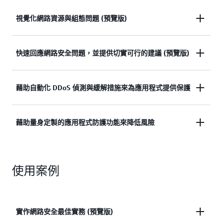
視覺化網路資源與組態問題 (預覽版)
藉由評估您的 AWS 資源與組態，發現網路安全問
快速回應網路安全問題，並提供切實可行的建議 (預覽版)
題。清楚地視覺化網路拓撲，可優先處理設定錯誤或
被忽略的資源。這有助於您發現 AWS 帳戶中哪些地
藉助推薦的服務與規則集，來緩解每個組態問題，進
藉助自動化 DDoS 偵測與緩解措施來為應用程式提供保護
方需要額外防護。推出 AWS Shield 網絡安全分析機
而加速回應。您可結合 Amazon Q Developer，使用
(預覽版)
自然語言輕鬆地取得網路安全狀況的解答與建
藉助 AWS Shield Advanced，您可獲得自動內聯緩解
藉助量身定製的應用程式防護功能來降低風險
議。 推出 AWS Shield 網絡安全分析機 (預覽版)
即刻開始網路分析。
功能，該功能可偵測及阻止跨第 3 層、第 4 層與第 7
層的複雜 DDoS 事件。這項防護措施可藉助 AWS 全
憑藉專門針對您的流量模式量身定製的防護措施，保
球威脅智慧，來抵禦不斷演變的威脅，從而在無需人
使用案例
障您的應用程式安全。在應用程式面臨 HTTP 洪水攻
工干預的情況下保障應用程式的安全性。這樣一來，
擊或 DNS 查詢洪水攻擊等不斷演變的威脅時，系統
能夠減少安全團隊的營運開銷。
可自動依據正常流量建立基準。這樣一來，您可立即
偵測異常狀況，從而進行動態防禦，並適應您獨特的
實作網路安全最佳實務 (預覽版)
應用程式行為。