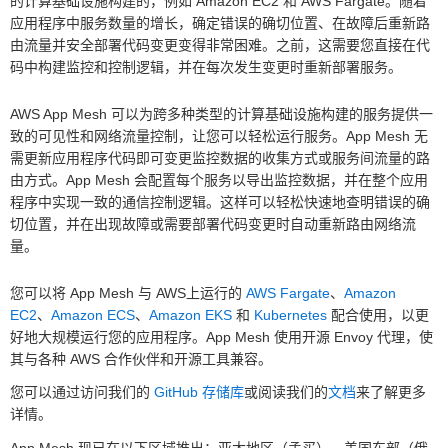
的计算基础设施构建的，例如 Amazon EC2 和 AWS Fargate。随着
应用程序中服务数量的增长，确定错误的确切位置、在故障后重新路
由流量并安全部署代码变更变得非常困难。之前，这需要您直接在代
码中构建监控和控制逻辑，并在每次发生变更时重新部署服务。
AWS App Mesh 可以为跨多种类型的计算基础设施构建的服务提供一
致的可见性和网络流量控制，让您可以轻松运行服务。App Mesh 无
需更新应用程序代码即可变更监控数据的收集方式或服务间流量的路
由方式。App Mesh 会配置每个服务以导出监控数据，并在整个应用
程序中实现一致的通信控制逻辑。这样可以轻松快速地查明错误的确
切位置，并在出现故障或需要部署代码变更时自动重新路由网络流
量。
您可以将 App Mesh 与 AWS上运行的
AWS Fargate
、
Amazon
EC2
、
Amazon ECS
、
Amazon EKS
和
Kubernetes
配合使用，以更
好地大规模运行您的应用程序。App Mesh 使用开源 Envoy 代理，使
其与各种 AWS 合作伙伴和开源工具兼容。
您可以通过访问我们的
GitHub 存储库
或阅读我们的
文档
来了解更多
详情。
App Mesh 现已在以下区域推出：亚太地区（孟买）、美国东部（俄