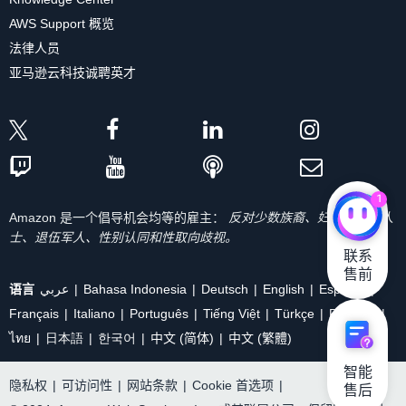
AWS Support 概览
法律人员
亚马逊云科技诚聘英才
1
Amazon 是一个倡导机会均等的雇主：
反对少数族裔、妇女、残疾人
士、退伍军人、性别认同和性取向歧视。
联系

售前
语言
عربي
Bahasa Indonesia
Deutsch
English
Español
Français
Italiano
Português
Tiếng Việt
Türkçe
Ρусский
ไทย
日本語
한국어
中文 (简体)
中文 (繁體)
智能

隐私权
|
可访问性
|
网站条款
|
Cookie 首选项
|
售后