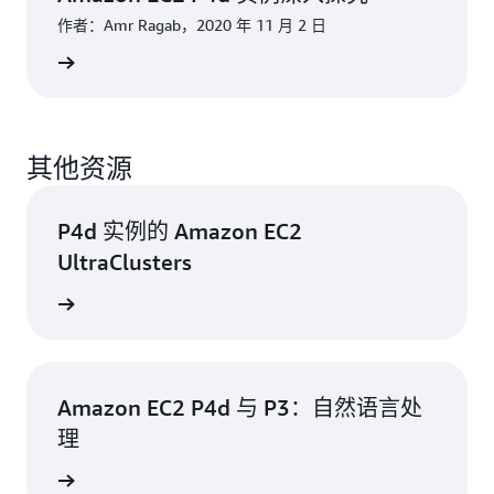
作者：Amr Ragab，2020 年 11 月 2 日
阅读博客
其他资源
P4d 实例的 Amazon EC2
UltraClusters
观看视频
Amazon EC2 P4d 与 P3：自然语言处
理
观看视频