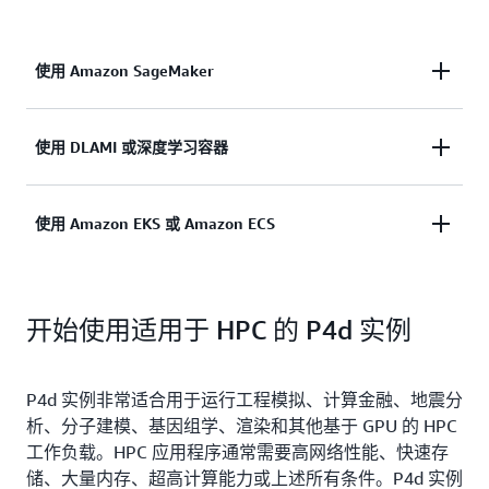
96
1152
8
使用 Amazon SageMaker
亚马逊 SageMaker
是一项完全托管的服务，用于构
使用 DLAMI 或深度学习容器
建、训练和部署机器学习模型。将其与 P4d 实例配
合使用，客户可以轻松扩展至数十、数百或数千个
DLAMI
为机器学习从业者和研究人员提供基础设施和
使用 Amazon EKS 或 Amazon ECS
GPU，从而以任何规模快速训练模型，而无需担心设
工具，以加速任何规模的云端深度学习。
深度学习
置集群和数据管道。
容器
是预装有 DL 框架的 Docker 镜像，可让您跳过
如果您更愿意通过容器编排服务管理自己的容器化工
从头开始构建和优化环境的复杂过程，从而更轻松地
开始使用适用于 HPC 的 P4d 实例
作负载，则可以使用 Amazon EKS 或
Amazon
ECS
快速部署自定义 ML 环境。
部署 P4d 实例。
P4d 实例非常适合用于运行工程模拟、计算金融、地震分
析、分子建模、基因组学、渲染和其他基于 GPU 的 HPC
工作负载。HPC 应用程序通常需要高网络性能、快速存
储、大量内存、超高计算能力或上述所有条件。P4d 实例