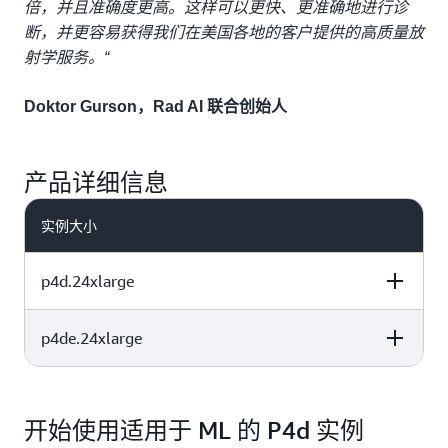
倍，并且准确度更高。这样可以更快、更准确地进行诊
断，并更容易获得我们在美国各地的客户提供的高质量放
射学服务。“
Doktor Gurson，Rad AI 联合创始人
产品详细信息
实例大小
p4d.24xlarge
p4de.24xlarge
vCPU
实例内存 (GiB)
GPU – A100
vCPU
实例内存 (GiB)
GPU – A100
96
1152
8
开始使用适用于 ML 的 P4d 实例