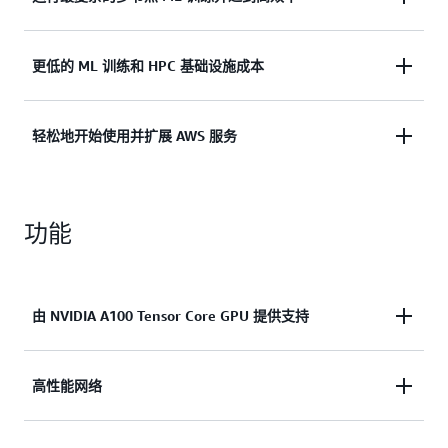
个 P4d 实例与上一代 P3 实例相比深度学习性能平均
提高 2.5 倍。在日常工作中，P4d 实例的 EC2
开发人员可以利用 P4d 实例的 EC2 UltraCluster 无
更低的 ML 训练和 HPC 基础设施成本
UltraCluster 可帮助开发人员、数据科学家和研究人
缝地扩大到数千个 GPU 的规模。支持 400 Gbps 实
员运行其最复杂的 ML 和 HPC 工作负载，无需任何
例联网、Elastic Fabric Adapter（EFA）和 GPUDirect
预付费用或长期合约即可获得超算级性能。使用 P4d
P4d 实例训练 ML 模型的成本与 P3 实例相比降低多
轻松地开始使用并扩展 AWS 服务
RDMA 技术的高吞吐量、低延迟联网，有助于使用扩
实例减少的训练时间能够提高生产效率，帮助开发人
达 60%。此外，P4d 实例还可作为竞价型实例购
展/分布式技术快速地训练 ML 模型。EFA 可使用
员专注于将 ML 智能融入业务应用程序的核心使命。
买。竞价型实例利用了未使用的 EC2 实例容量，可
NVIDIA Collective Communications
通过 AWS Deep Learning AMI（DLAMI）和 Amazon
以大大降低 EC2 的成本，和按需实例价格相比有高
Library（NCCL）扩展到数千个 GPU，而 GPUDirect
功能
Deep Learning 可在几分钟内轻松地部署 P4d 深度学
达 90% 的折扣。由于使用 P4d 实例的 ML 训练成本
RDMA 技术能够在 P4d 实例之间实现低延迟 GPU 至
习环境，因为它们包含所需的深度学习框架库和工
更低，因此可以重新分配预算以在业务应用程序中获
GPU 通信。
具。您还可以轻松地向这些镜像添加更多自己的库和
得更多 ML 智能。
工具。P4d 实例支持热门 ML 框架，例如
由 NVIDIA A100 Tensor Core GPU 提供支持
TensorFlow、PyTorch 和 MXNet。此外，用于 ML、
管理和编排的多数 AWS 服务（例如，Amazon
SageMaker、Amazon Elastic Kubernetes
NVIDIA A100 Tensor Core GPU 大规模地为 ML 和
高性能网络
Service（Amazon EKS）、Amazon Elastic Container
HPC 带来前所未有的加速效果。NVIDIA A100 的第三
Service（Amazon ECS）、AWS Batch 和 AWS
代 Tensor Core 可加速各种精密工作负载，同时缩短
ParallelCluster）都支持 P4d 实例。