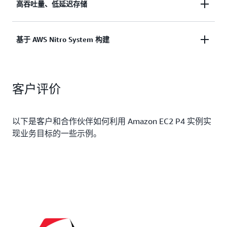
P4d 实例提供 400 Gbps 联网性能以帮助客户更好地
高吞吐量、低延迟存储
获得洞察和投放市场所需的时间。每个 A100 GPU 的
扩展其分布式工作负载，例如利用高吞吐量联网功能
计算性能达到上一代 V100 GPU 的 2.5 倍以上，配有
在 P4d 实例之间以及在 P4d 实例与 Amazon Simple
40GB HBM2（P4d 实例）或 80GB HBM2e（P4de 实
使用 FSx for Lustre 访问 PB 级高吞吐量、低延迟存
基于 AWS Nitro System 构建
Storage Service（Amazon S3）和 FSx for Lustre 之
例）高性能 GPU 内存。高性能 GPU 内存尤其适合利
储，或使用 Amazon S3 以 400 Gbps 的速度访问几
类的存储服务之间更高效地进行多节点训练。EFA 是
用由高精度数据组成的大型数据集进行训练的工作负
乎无限的成本效益型存储。对于需要快速访问大数据
AWS 为帮助将 ML 和 HPC 应用程序扩展到数千个
载。NVIDIA A100 GPU 使用 NVSwitch GPU 互连吞
P4d 实例依托 AWS Nitro System 构建，后者是丰富
集的工作负载，每个 P4d 实例还包括 8TB 基于
GPU 而设计的自定义网络接口。为了进一步减少延
吐量，因此每个 GPU 可以在相同的 600GB/s 双向吞
客户评价
的构建块集合，可将许多传统虚拟化功能卸载到专用
NVMe 的 SSD 存储，读取吞吐量达到 16 GB/sec。
迟，EFA 结合 NVIDIA GPUDirect RDMA 以在服务器
吐量和单跳延迟的情况下与相同实例中的每个其他
硬件和软件中，以提供高性能、高可用性和高安全
与操作系统旁路之间实现低延迟 GPU 至 GPU 通信。
GPU 通信。
性，同时还可降低虚拟化开销。
以下是客户和合作伙伴如何利用 Amazon EC2 P4 实例实
现业务目标的一些示例。