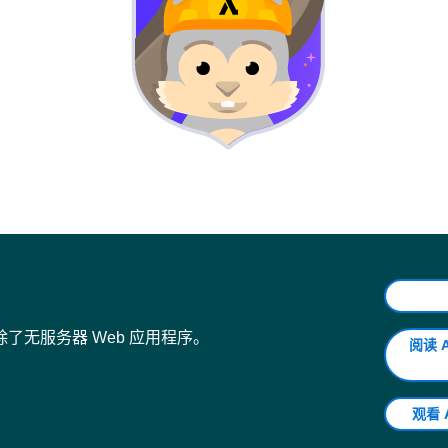
mation 模板，请对以
/aws/lambda/wildrydes-webapp
开头的任
导航窗格中的
表
。
框。
报
旁边的复选框，在文本输入字段中输入
confirm
，然后选择
删
删除后，该表将从表列表中消失。
除了无服务器 Web 应用程序。
阅读 A
观看 