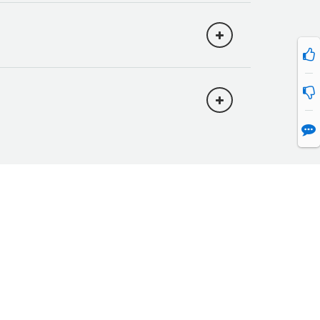
将日志写入该日志组。您应该删除
除的堆栈中的自定义资源相关联的日志组。
bda/RequestUnicorn
输入到
筛选条件