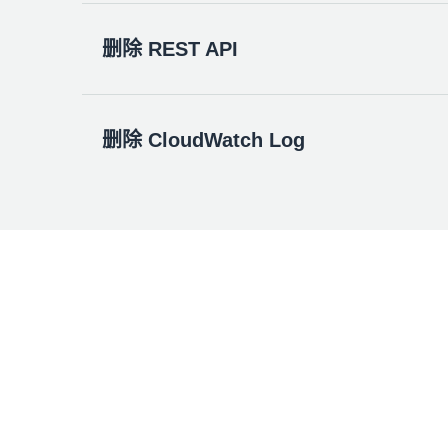
在
Amazon Cognito
控制台中，选择您的 WildR
删除 REST API
删除您在模块 3 中创建的 AWS Lambda 函数、IAM
选择
删除用户池
。
选择
停用删除保护
旁边的复选框。
AWS Lambda 函数
删除 CloudWatch Log
输入
WildRydes
确认删除，然后选择
删除
。
在
AWS Lambda
控制台的
函数
页面中，选择您
删除在模块 4 中创建的 REST API。
从
操作
下拉菜单中选择
删除函数
。
在
Amazon API Gateway
控制台中，选择您在模
在
操作
下拉列表中，选择
删除
。
AWS Lambda 会自动在 Amazon Clou
IAM 角色
在
删除 API
确认屏幕上选择
删除
。
RequestUnicorn
函数的日志组。此外，如果您启动
在
IAM
控制台中，从左侧导航窗格中选择
角色
在
Amazon CloudWatch
控制台中，展开左侧
将
WildRydesLambda
输入到“筛选条件”文
选中
/aws/lambda/RequestUnicorn
日志组旁
选择您在模块 3 中创建的角色
WildryDesLa
文本框以找到日志组。
要确认删除，请在文本输入字段中输入
WildR
从
操作
下拉列表中选择
删除日志组
。
提示确认时，选择
删除
。