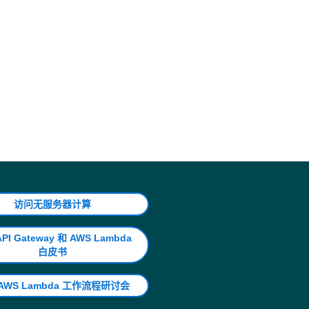
何日志组重复步骤 2-4。​
除
。
访问无服务器计算
PI Gateway 和 AWS Lambda
白皮书
AWS Lambda 工作流程研讨会