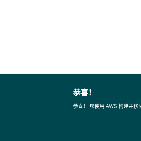
Amazon DynamoDB 表
如果您在完成某个模块时启动了任何 CloudFor
在
Amazon DynamoDB
控制台中，选择左侧
选中您在模块 3 中创建的
Rides
表旁边的复选
选择
删除
。
选中
删除所有针对 Rides 的 CloudWatch 警
表
页面上的
状态
字段将更改为
正在删除
，成功
恭喜！
恭喜！ 您使用 AWS 构建并移