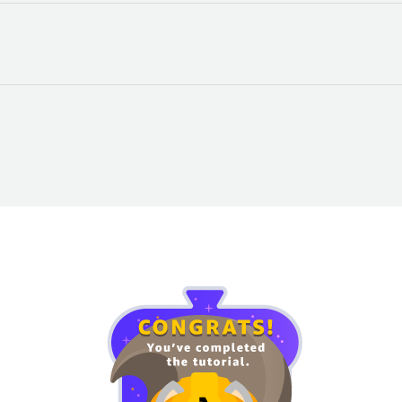
ydes
用户池名称
。
 角色和 Amazon DynamoDB 表。
在模块 3 中创建的
RequestUnicorn
函数。
块 4 中创建的
WildRydes
API。
dWatch Logs 中为每个函数创建一个新的日志组，并在调用函数时
了任何 CloudFormation 堆栈，可能还存在与您应该删
。
导航窗格中的
日志
，然后选择
日志组
。
本框。
边的复选框。如果您的账户中没有日志组，则可以将
/aws/lam
mbda
旁边的复选框，然后选择
删除
。
ydesLambda
。选择
删除
。