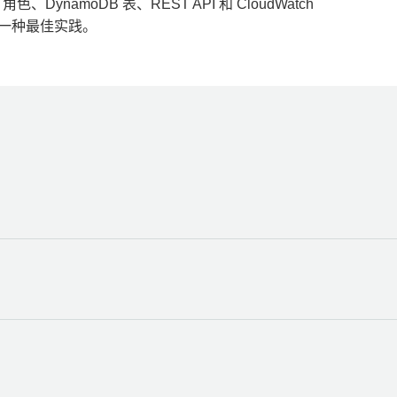
 角色、DynamoDB 表、REST API 和 CloudWatch
是一种最佳实践。
中创建的
wildrydes-site
应用程序。
应用程序
。提示确认时，输入
delete
，然后选择
删除
。
模板来完成模块 2，则只需使用
AWS CloudFormation
控制台删除堆栈。