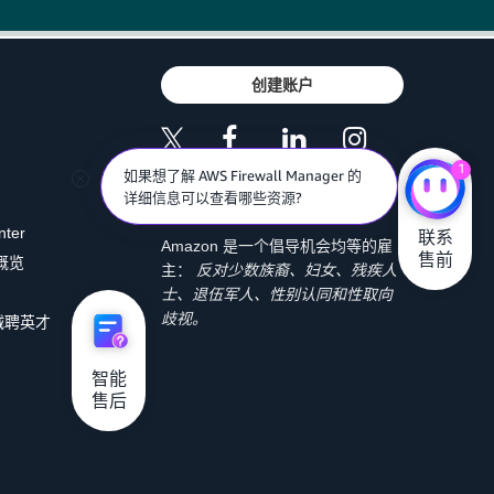
创建账户
1
如果想了解 AWS Firewall Manager 的
详细信息可以查看哪些资源?
nter
联系

Amazon 是一个倡导机会均等的雇
售前
 概览
主：
反对少数族裔、妇女、残疾人
士、退伍军人、性别认同和性取向
歧视。
诚聘英才
智能

售后