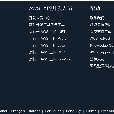
，然后在
DynamoDB
出现后将其选中。
 Node.js 不适用于本教程）。
AWS 上的开发人员
帮助
角色
。
开发人员中心
联系我们
然后在出现
PutItem
后选中其旁边的复选框。
da
。
软件开发工具包与工具
获取专家帮助
加 ARN
链接。
运行于 AWS 上的 .NET
提交支持工单
LTzRVMWZs",

运行于 AWS 上的 Python
AWS re:Post
json; charset=UTF-8"

 DynamoDB 中创建的表的 ARN，然后选择
添加 ARN
。
编辑器中的现有代码替换为
requestUnicorn.js
的内容。以下代
运行于 AWS 上的 Java
Knowledge Ce
选项卡中。
运行于 AWS 上的 PHP
AWS Support
，然后选择
创建策略
。
运行于 AWS 上的 JavaScript
法律人员
亚马逊云科技
)
.
randomBytes
;
the_username"

tClient
(
)
;
Latitude\":47.6174755835663,\"Longitude\":-122.2883706665
añol
Français
Italiano
Português
Tiếng Việt
Türkçe
Ρусский