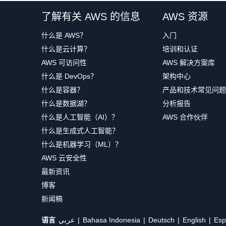
在
选择服务
部分的搜索栏中输入
DynamoDB
选择
Node.js 16.x
作为
运行时系统
（更新版本的
了解有关 AWS 的信息
{

AWS 资源
    "path": "/ride",

选择
Select actions (选择操作)
。
从
更改默认执行角色
下拉列表中选择
使用现有
什么是 AWS？
入门
    "httpMethod": "POST",

在
允许的操作
部分的搜索栏中键入
PutItem
，
    "headers": {

从
现有角色
下拉列表中选择
WildRydesLamb
什么是云计算？
培训和认证
        "Accept": "*/*",

AWS 可访问性
在
资源
部分，在选中
特定
选项的情况下选择
AWS 解决方案库
添
单击
创建函数
。
        "Authorization": "eyJraWQiOiJ
什么是 DevOps？
架构中心
        "content-type": "application/
选择
文本
选项卡。粘贴您上一节的步骤 6 中，在
向下滚动到
代码源
部分，然后将
index.js
代码
    },

什么是容器？
产品和技术常见问题
将此代码复制并粘贴到代码编辑器的
index.js
选择
下一步
。
    "queryStringParameters": null,

什么是数据湖？
分析报告
    "pathParameters": null,

输入
DynamoDBWriteAccess
作为策略名称
什么是人工智能（AI）？
AWS 合作伙伴
    "requestContext": {

什么是生成式人工智能？
        "authorizer": {

const
 randomBytes 
=
require
(
'crypto'
            "claims": {

什么是机器学习（ML）？
const
 AWS 
=
require
(
'aws-sdk'
)
;
                "cognito:username": "
const
 ddb 
=
new
AWS
.
DynamoDB
.
Documen
AWS 云安全性
            }

最新资讯
        }

const
 fleet 
=
[
    },

博客
{
    "body": "{\"PickupLocation\":{\"
新闻稿
        Name
:
'Angel'
,
}
        Color
:
'White'
,
语言
عربي
Bahasa Indonesia
Deutsch
English
Esp
        Gender
:
'Female'
,