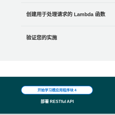
在
Amazon DynamoDB
控制台中，选择
创建
输入
Rides
作为
表名称
。 此字段区分大小写
创建用于处理请求的 Lambda 函数
每个 Lambda 函数都有一个与之关联的 IAM
输入
RideId
作为
分区键
，并选择
字符串
作为
Lambda 函数将日志写入 Amazon CloudWatc
在
表设置
部分中，确保选中
默认设置
，然后选
在
IAM
控制台中，选择左侧导航窗格中的
角色
验证您的实施
在
表
页面上，等待表创建完成。完成后，状态
AWS Lambda 将运行您的代码以响应诸如 H
在
可信实体类型
部分中，选择
AWS 服务
。对
派 Unicorn。在下一模块中，您将使用 Amazon 
在新表格的
概述
选项卡 >
常规信息
部分，选择
注意：
选择角色类型会自动为您的角色创建信任策略
可以将在此步骤中创建的 Lambda 函数连接到此
此角色，请直接指定信任策略。
在本模块中，您将测试使用
AWS Lambda
控制台
使用 AWS Lambda 控制台创建一个名为
Reques
在筛选器文本框中输入
AWSLambdaBasicExe
的基于浏览器的应用程序中调用此函数。
代码。只需从该文件中复制该示例并将其粘贴到 AW
选中
AWSLambdaBasicExecutionRole
策略
在上一节中构建的
RequestUnicorn
函数中
务必将该函数配置为使用您在上一节中创建的
Wi
在
角色名称中输入
WildRydesLambda
。
为其
保留
创建新事件
的默认选项。
开始学习模应用程序块 4
选择
创建角色
。
在
AWS Lambda
控制台中，选择
创建函数
。
在
事件名称
字段中输入
TestRequestEvent
。
部署 RESTful API
在
角色
页面的筛选条件框中，键入
WildRyde
将默认的
Author from scratch (从头开始创作
复制以下测试事件并将其粘贴到
Event JSON
在
权限
选项卡的
添加权限
下，选择
创建内联策
在
函数名称
字段中输入
RequestUnicorn
。