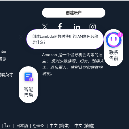
创建账户
1
创建Lambda函数时使用的IAM角色名称
是什么？
码块显示了
requestUnicorn.js
文件。
nter
联系

Amazon 是一个倡导机会均等的雇
售前
 概览
主：
反对少数族裔、妇女、残疾人
士、退伍军人、性别认同和性取向
歧视。
诚聘英才
智能

售后
0185}}"

ไทย
日本語
한국어
中文 (简体)
中文 (繁體)