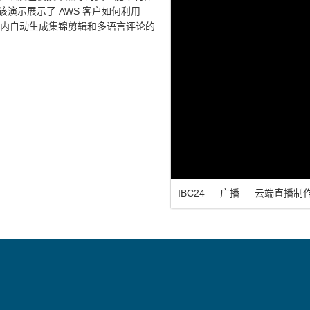
演示展示了 AWS 客户如何利用
钟内自动生成集锦剪辑和多语言评论的
IBC24 — 广播 — 云端直播制