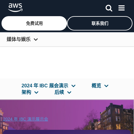
免费试用
联系我们
跳至主要内容
媒体与娱乐
概览
解决方案领域
生成式人工智能
2024 年 IBC 展会演示
概览
服务
架构
后续
客户
合作伙伴
2024 年 IBC 演示展示会
资源