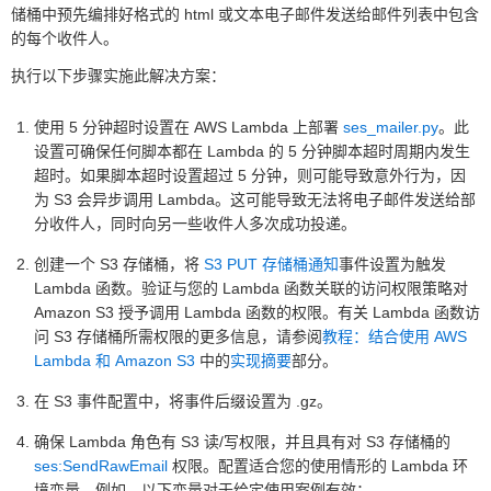
储桶中预先编排好格式的 html 或文本电子邮件发送给邮件列表中包含
的每个收件人。
执行以下步骤实施此解决方案：
使用 5 分钟超时设置在 AWS Lambda 上部署
ses_mailer.py
。此
设置可确保任何脚本都在 Lambda 的 5 分钟脚本超时周期内发生
超时。如果脚本超时设置超过 5 分钟，则可能导致意外行为，因
为 S3 会异步调用 Lambda。这可能导致无法将电子邮件发送给部
分收件人，同时向另一些收件人多次成功投递。
创建一个 S3 存储桶，将
S3 PUT 存储桶通知
事件设置为触发
Lambda 函数。验证与您的 Lambda 函数关联的访问权限策略对
Amazon S3 授予调用 Lambda 函数的权限。有关 Lambda 函数访
问 S3 存储桶所需权限的更多信息，请参阅
教程：结合使用 AWS
Lambda 和 Amazon S3
中的
实现摘要
部分。
在 S3 事件配置中，将事件后缀设置为 .gz。
确保 Lambda 角色有 S3 读/写权限，并且具有对 S3 存储桶的
ses:SendRawEmail
权限。配置适合您的使用情形的 Lambda 环
境变量。例如，以下变量对于给定使用案例有效：