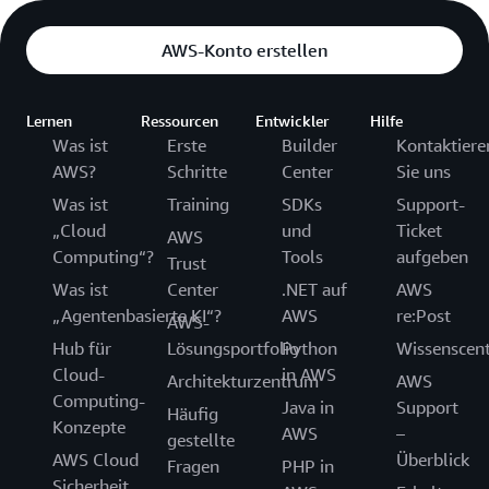
AWS-Konto erstellen
Lernen
Ressourcen
Entwickler
Hilfe
Was ist
Erste
Builder
Kontaktiere
AWS?
Schritte
Center
Sie uns
Was ist
Training
SDKs
Support-
„Cloud
und
Ticket
AWS
Computing“?
Tools
aufgeben
Trust
Was ist
Center
.NET auf
AWS
„Agentenbasierte KI“?
AWS
re:Post
AWS-
Hub für
Lösungsportfolio
Python
Wissenscen
Cloud-
in AWS
Architekturzentrum
AWS
Computing-
Java in
Support
Häufig
Konzepte
AWS
–
gestellte
AWS Cloud
Überblick
Fragen
PHP in
Sicherheit