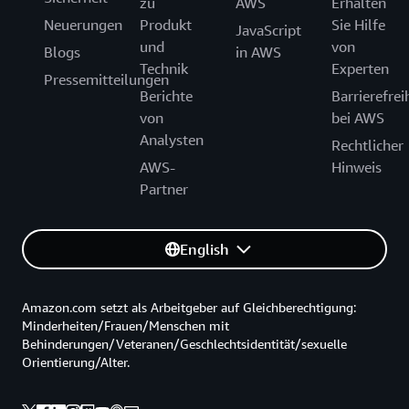
zu
AWS
Erhalten
Neuerungen
Produkt
Sie Hilfe
JavaScript
und
von
Blogs
in AWS
Technik
Experten
Pressemitteilungen
Berichte
Barrierefrei
von
bei AWS
Analysten
Rechtlicher
AWS-
Hinweis
Partner
English
Amazon.com setzt als Arbeitgeber auf Gleichberechtigung:
Minderheiten/Frauen/Menschen mit
Behinderungen/Veteranen/Geschlechtsidentität/sexuelle
Orientierung/Alter.