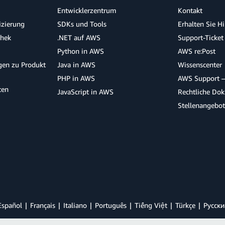
Entwicklerzentrum
Kontakt
izierung
SDKs und Tools
Erhalten Sie H
thek
.NET auf AWS
Support-Ticket
Python in AWS
AWS re:Post
agen zu Produkt
Java in AWS
Wissenscenter
PHP in AWS
AWS Support –
ten
JavaScript in AWS
Rechtliche Do
Stellenangebo
Español
Français
Italiano
Português
Tiếng Việt
Türkçe
Ρусски