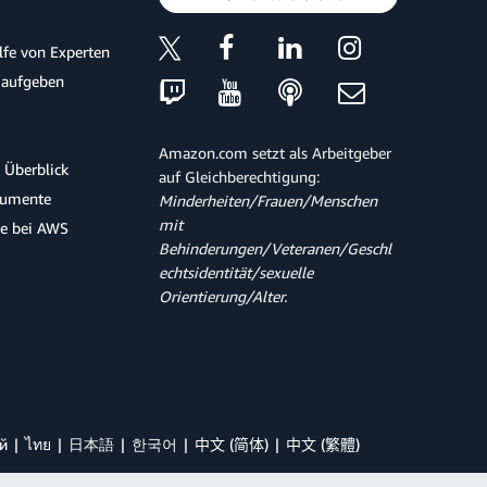
ilfe von Experten
 aufgeben
Amazon.com setzt als Arbeitgeber
 Überblick
auf Gleichberechtigung:
kumente
Minderheiten/Frauen/Menschen
mit
te bei AWS
Behinderungen/Veteranen/Geschl
echtsidentität/sexuelle
Orientierung/Alter.
й
ไทย
日本語
한국어
中文 (简体)
中文 (繁體)