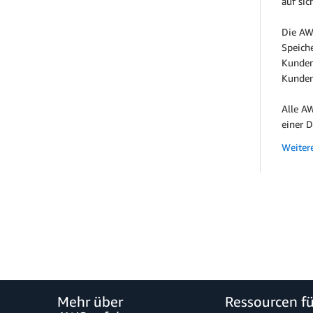
auf sic
Die AW
Speich
Kunden 
Kunden
Alle A
einer 
Weiter
Mehr über
Ressourcen f