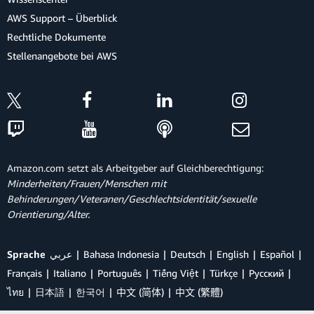
AWS Support – Überblick
Rechtliche Dokumente
Stellenangebote bei AWS
Amazon.com setzt als Arbeitgeber auf Gleichberechtigung:
Minderheiten/Frauen/Menschen mit
Behinderungen/Veteranen/Geschlechtsidentität/sexuelle
Orientierung/Alter.
Sprache
عربي
Bahasa Indonesia
Deutsch
English
Español
Français
Italiano
Português
Tiếng Việt
Türkçe
Ρусский
ไทย
日本語
한국어
中文 (简体)
中文 (繁體)