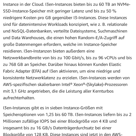
Instance in der Cloud. I3en-Instances bieten bis zu 60 TB an NVMe-
SSD-Instance-Speicher mit geringer Latenz und bis zu 50 %
niedrigere Kosten pro GB gegenüber I3-Instances. Diese Instances
sind für datenintensive Workloads konzipiert, wie z. B. relationale
und NoSQL-Datenbanken, verteilte Dateisysteme, Suchmaschinen
und Data Warehouses, die einen hohen Random-E/A-Zugriff auf
große Datenmengen erfordern, welche im Instance-Speicher
residieren. I3en-Instanzen bieten außerdem eine
Netzwerkbandbreite von bis zu 100 Gbit/s, bis zu 96 vCPUs und bis
zu 768 GB an Speicher. Darüber hinaus können Kunden Elastic
Fabric Adapter (EFA) auf I3en aktivieren, um eine niedrige und
konsistente Netzwerklatenz zu erzielen. I3en-Instances werden von
AWS-spezifischen skalierbaren Intel® Xeon®-(Skylake)-Prozessoren
mit 3,1 GHz angetrieben, die die Leistung aller Kernturbos
aufrechterhalten.
I3en-Instances gibt es in sieben Instance-Größen mit
Speicheroptionen von 1,25 bis 60 TB. I3en-Instances liefern bis zu 2
Millionen zufällige IOPS bei einer Blockgröße von 4 KB und
insgesamt bis zu 16 GB/s Datenträgerdurchsatz bei einer
Blockgröße von 128 KB. Diese Instances sind jetzt in den AWS-