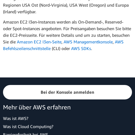
Regionen USA Ost (Nord-Virginia), USA West (Oregon) und Europa
(Irland) verfügbar.
Amazon EC2 I3en-Instances werden als On-Demand-, Reserved-
oder Spot-Instances angeboten. Für Preisangaben besuchen Sie bitte
die EC2-Preisseite. Für weitere Details und um zu starten, besuchen
Sie die
Amazon EC2 I3en-Seite
,
AWS Managementkonsole
,
AWS
Befehlszeilenschnittstelle
(CLI) oder
AWS SDKs
.
Bei der Konsole anmelden
Mehr über AWS erfahren
Was ist AWS?
Was ist Cloud Computing?
Barrierefreiheit bei AWS