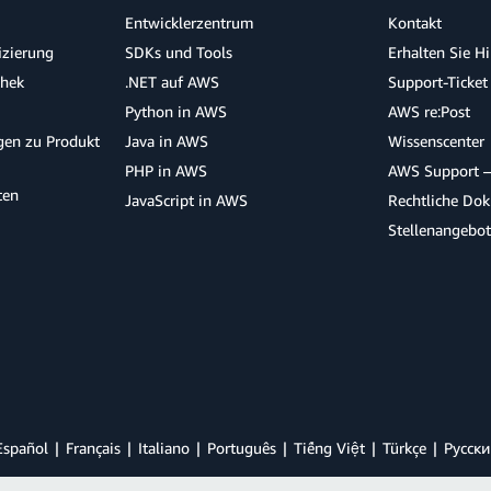
Entwicklerzentrum
Kontakt
izierung
SDKs und Tools
Erhalten Sie H
thek
.NET auf AWS
Support-Ticket
Python in AWS
AWS re:Post
agen zu Produkt
Java in AWS
Wissenscenter
PHP in AWS
AWS Support –
ten
JavaScript in AWS
Rechtliche Do
Stellenangebo
Español
Français
Italiano
Português
Tiếng Việt
Türkçe
Ρусски