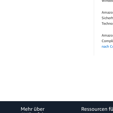
Window
Amazon 
Sicherh
Techno
Amazon
Compli
nach C
Mehr über
Ressourcen f