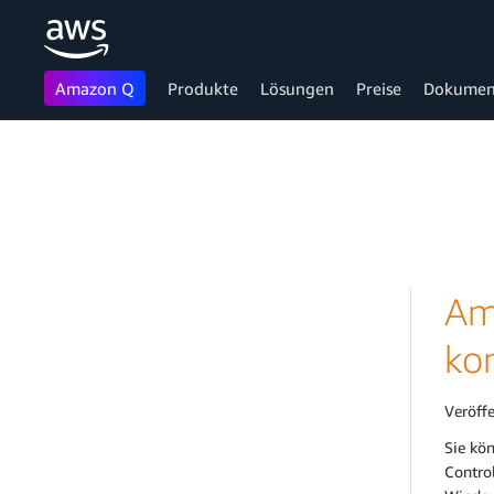
Amazon Q
Produkte
Lösungen
Preise
Dokumen
Überspringen zum Hauptinhalt
Am
ko
Veröff
Sie kö
Control