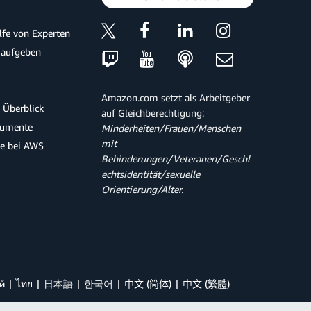
ilfe von Experten
 aufgeben
Amazon.com setzt als Arbeitgeber
 Überblick
auf Gleichberechtigung:
kumente
Minderheiten/Frauen/Menschen
mit
te bei AWS
Behinderungen/Veteranen/Geschl
echtsidentität/sexuelle
Orientierung/Alter.
й
ไทย
日本語
한국어
中文 (简体)
中文 (繁體)