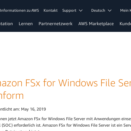
Informationen zu AWS
Kontakt
Support
Deutsch
Mein
tation
Lernen
Partnernetzwerk
AWS Marketplace
Kund
azon FSx for Windows File Serv
nform
entlicht am:
May 16, 2019
nnen jetzt Amazon FSx for Windows File Server mit Anwendungen einset
 (SOC) erforderlich ist. Amazon FSx for Windows File Server ist ein Servi