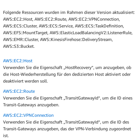
Folgende Ressourcen wurden im Rahmen dieser Version aktualisiert:
AWS::EC2::Host, AWS::EC2::Route, AWS::EC2::VPNConnection,
AWS::ECS::Cluster, AWS::ECS::Service, AWS::ECS::TaskDefinition,
AWS::EFS::MountTarget, AWS::ElasticLoadBalancingV2::ListenerRule,
AWS::EMR::Cluster, AWS::KinesisFirehose::DeliveryStream,
AWS::S3::Bucket.
AWS::EC2::Host
Verwenden Sie die Eigenschaft „HostRecovery“, um anzugeben, ob
die Host-Wiederherstellung für den dedizierten Host aktiviert oder
deaktiviert werden soll.
AWS::EC2::Route
Verwenden Sie die Eigenschaft „TransitGatewayId“, um die ID eines
Transit-Gateways anzugeben.
AWS::EC2::VPNConnection
Verwenden Sie die Eigenschaft „TransitGatewayId“, um die ID des
Transit-Gateways anzugeben, das der VPN-Verbindung zugeordnet
ist.