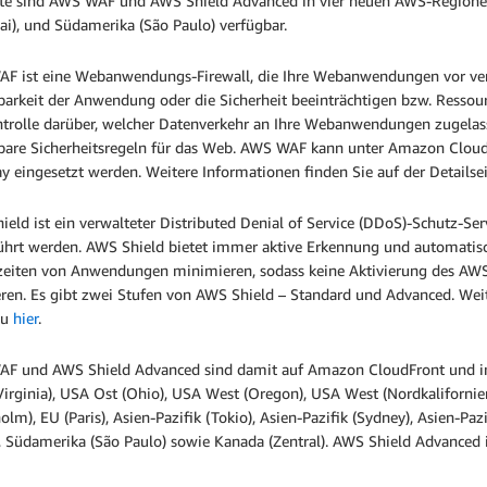
te sind AWS WAF und AWS Shield Advanced in vier neuen AWS-Regionen ve
i), und Südamerika (São Paulo) verfügbar.
F ist eine Webanwendungs-Firewall, die Ihre Webanwendungen vor verbr
barkeit der Anwendung oder die Sicherheit beeinträchtigen bzw. Ressou
trolle darüber, welcher Datenverkehr an Ihre Webanwendungen zugelassen
bare Sicherheitsregeln für das Web. AWS WAF kann unter Amazon Cloud
 eingesetzt werden. Weitere Informationen finden Sie auf der Detailsei
ield ist ein verwalteter Distributed Denial of Service (DDoS)-Schutz-S
ührt werden. AWS Shield bietet immer aktive Erkennung und automatisch
zeiten von Anwendungen minimieren, sodass keine Aktivierung des AWS
eren. Es gibt zwei Stufen von AWS Shield – Standard und Advanced. Weite
zu
hier
.
F und AWS Shield Advanced sind damit auf Amazon CloudFront und in
irginia), USA Ost (Ohio), USA West (Oregon), USA West (Nordkalifornien)
olm), EU (Paris), Asien-Pazifik (Tokio), Asien-Pazifik (Sydney), Asien-Paz
), Südamerika (São Paulo) sowie Kanada (Zentral). AWS Shield Advanced