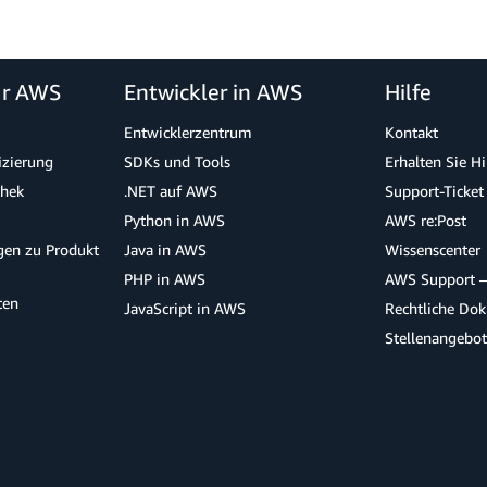
ür AWS
Entwickler in AWS
Hilfe
Entwicklerzentrum
Kontakt
izierung
SDKs und Tools
Erhalten Sie H
thek
.NET auf AWS
Support-Ticket
Python in AWS
AWS re:Post
agen zu Produkt
Java in AWS
Wissenscenter
PHP in AWS
AWS Support –
ten
JavaScript in AWS
Rechtliche Do
Stellenangebo