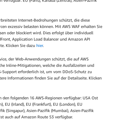
rfügbar: EU (Paris), Kanada (Zentral), Asien-Pazifik
eiteten Internet-Bedrohungen schützt, die diese
rcen exzessiv belasten können. Mit AWS WAF erhalten Sie
 oder blockiert wird. Dies erfolgt über individuell
Front, Application Load Balancer und Amazon API
te. Klicken Sie dazu
hier
.
ervice, der Web-Anwendungen schützt, die auf AWS
e Inline-Mitigationen, welche die Ausfallzeiten und
-Support erforderlich ist, um vom DDoS-Schutz zu
re Informationen finden Sie auf der Detailseite. Klicken
 den folgenden 16 AWS-Regionen verfügbar: USA Ost
, EU (Irland), EU (Frankfurt), EU (London), EU
ifik (Singapur), Asien-Pazifik (Mumbai), Asien-Pazifik
 ist auch auf Amazon Route 53 verfügbar.