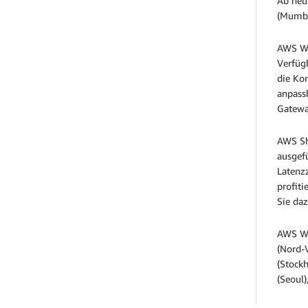
Ab heu
(Mumba
AWS WA
Verfüg
die Kon
anpass
Gateway
AWS Sh
ausgef
Latenz
profiti
Sie da
AWS WA
(Nord-V
(Stockh
(Seoul