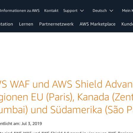
Informationen zu AWS
Kontakt
Support
Deutsch
Mein
tation
Lernen
Partnernetzwerk
AWS Marketplace
Kund
S WAF und AWS Shield Advan
ionen EU (Paris), Kanada (Zentr
umbai) und Südamerika (São P
entlicht am:
Jul 3, 2019