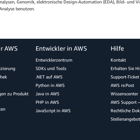
nalysen, Genomik, elektronische Design-Automation (EDA), Bild- und V
Analyse benutzen.
ür AWS
Entwickler in AWS
Hilfe
Entwicklerzentrum
Kontakt
izierung
SDKs und Tools
Erhalten Sie H
thek
.NET auf AWS
Support-Ticket
Python in AWS
AWS re:Post
agen zu Produkt
Java in AWS
Wissenscenter
PHP in AWS
AWS Support –
ten
JavaScript in AWS
Rechtliche Do
Stellenangebo