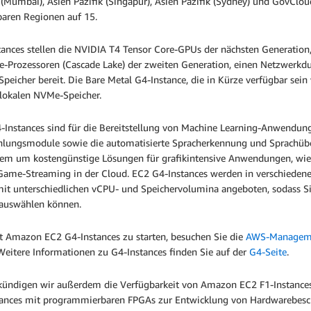
 (Mumbai), Asien Pazifik (Singapur), Asien Pazifik (Sydney) und GovClo
baren Regionen auf 15.
tances stellen die NVIDIA T4 Tensor Core-GPUs der nächsten Generation
le-Prozessoren (Cascade Lake) der zweiten Generation, einen Netzwerkd
peicher bereit. Die Bare Metal G4-Instance, die in Kürze verfügbar sei
 lokalen NVMe-Speicher.
Instances sind für die Bereitstellung von Machine Learning-Anwendunge
lungsmodule sowie die automatisierte Spracherkennung und Sprachübers
em um kostengünstige Lösungen für grafikintensive Anwendungen, wie 
Game-Streaming in der Cloud. EC2 G4-Instances werden in verschiedene
it unterschiedlichen vCPU- und Speichervolumina angeboten, sodass Sie
auswählen können.
 Amazon EC2 G4-Instances zu starten, besuchen Sie die
AWS-Manageme
 Weitere Informationen zu G4-Instances finden Sie auf der
G4-Seite
.
kündigen wir außerdem die Verfügbarkeit von Amazon EC2 F1-Instances 
tances mit programmierbaren FPGAs zur Entwicklung von Hardwarebesc