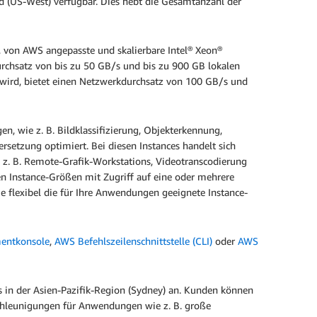
ud (US-West) verfügbar. Dies hebt die Gesamtanzahl der
, von AWS angepasste und skalierbare Intel® Xeon®
urchsatz von bis zu 50 GB/s und bis zu 900 GB lokalen
n wird, bietet einen Netzwerkdurchsatz von 100 GB/s und
n, wie z. B. Bildklassifizierung, Objekterkennung,
etzung optimiert. Bei diesen Instances handelt sich
z. B. Remote-Grafik-Workstations, Videotranscodierung
n Instance-Größen mit Zugriff auf eine oder mehrere
 flexibel die für Ihre Anwendungen geeignete Instance-
ntkonsole
,
AWS Befehlszeilenschnittstelle (CLI)
oder
AWS
in der Asien-Pazifik-Region (Sydney) an. Kunden können
hleunigungen für Anwendungen wie z. B. große