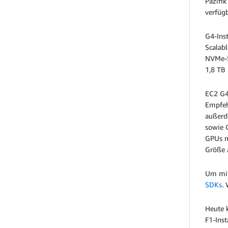
Pazifik
verfüg
G4-Ins
Scalab
NVMe-S
1,8 TB
EC2 G4-
Empfeh
außerd
sowie 
GPUs m
Größe 
Um mit
SDKs
.
Heute 
F1-Ins