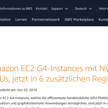
Informationen zu AWS
Kontakt
Support
Deutsch
Mein
tation
Lernen
Partnernetzwerk
AWS Marketplace
Kund
azon EC2 G4-Instances mit NV
Us, jetzt in 6 zusätzlichen Re
entlicht am:
Oct 23, 2019
 EC2 G4-Instances, welche die effizienteste handelsübliche GPU-Plattf
duktion und graphikintensiven Anwendungen ermöglichen, sind jetzt in d