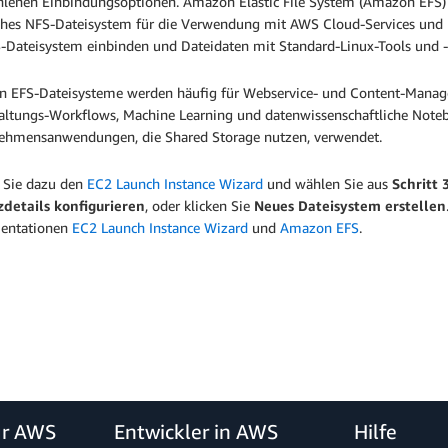
enen Einbindungsoptionen. Amazon Elastic File System (Amazon EFS) stel
sches NFS-Dateisystem für die Verwendung mit AWS Cloud-Services und 
S-Dateisystem einbinden und Dateidaten mit Standard-Linux-Tools und -B
 EFS-Dateisysteme werden häufig für Webservice- und Content-Manag
altungs-Workflows, Machine Learning und datenwissenschaftliche Note
ehmensanwendungen, die Shared Storage nutzen, verwendet.
 Sie dazu den
EC2 Launch Instance Wizard
und wählen Sie aus
Schritt 
zdetails konfigurieren
, oder klicken Sie
Neues Dateisystem erstellen
entationen
EC2 Launch Instance Wizard
und
Amazon EFS
.
ür AWS
Entwickler in AWS
Hilfe