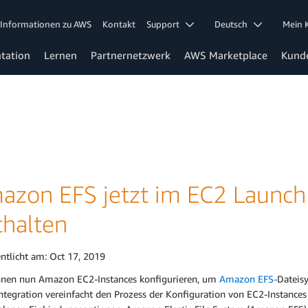
Informationen zu AWS
Kontakt
Support
Deutsch
Mein
tation
Lernen
Partnernetzwerk
AWS Marketplace
Kund
azon EFS jetzt im EC2 Launch
thalten
entlicht am:
Oct 17, 2019
nnen nun Amazon EC2-Instances konfigurieren, um
Amazon EFS-
Dateis
Integration vereinfacht den Prozess der Konfiguration von EC2-Instanc