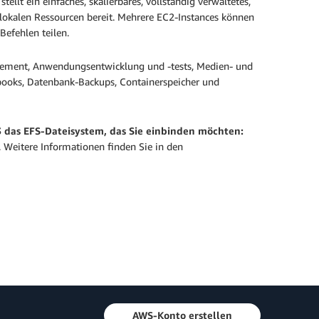
lt ein einfaches, skalierbares, vollständig verwaltetes,
lokalen Ressourcen bereit. Mehrere EC2-Instances können
efehlen teilen.
ement, Anwendungsentwicklung und -tests, Medien- und
books, Datenbank-Backups, Containerspeicher und
3 das EFS-Dateisystem, das Sie einbinden möchten:
. Weitere Informationen finden Sie in den
AWS-Konto erstellen