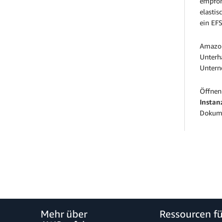
empfohl
elasti
ein EF
Amazon
Unterh
Untern
Öffnen
Instan
Dokum
Mehr über
Ressourcen f