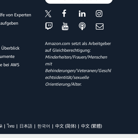
ilfe von Experten
 aufgeben
Amazon.com setzt als Arbeitgeber
 Überblick
auf Gleichberechtigung:
kumente
Minderheiten/Frauen/Menschen
mit
te bei AWS
Behinderungen/Veteranen/Geschl
echtsidentität/sexuelle
Orientierung/Alter.
й
ไทย
日本語
한국어
中文 (简体)
中文 (繁體)