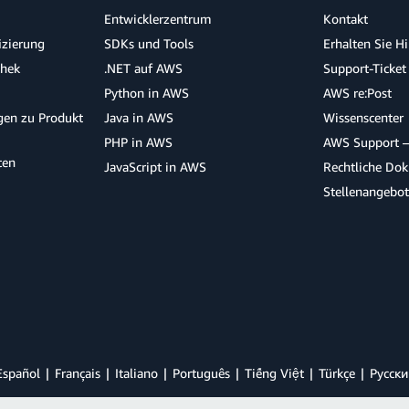
Entwicklerzentrum
Kontakt
izierung
SDKs und Tools
Erhalten Sie H
thek
.NET auf AWS
Support-Ticket
Python in AWS
AWS re:Post
agen zu Produkt
Java in AWS
Wissenscenter
PHP in AWS
AWS Support –
ten
JavaScript in AWS
Rechtliche Do
Stellenangebo
Español
Français
Italiano
Português
Tiếng Việt
Türkçe
Ρусски