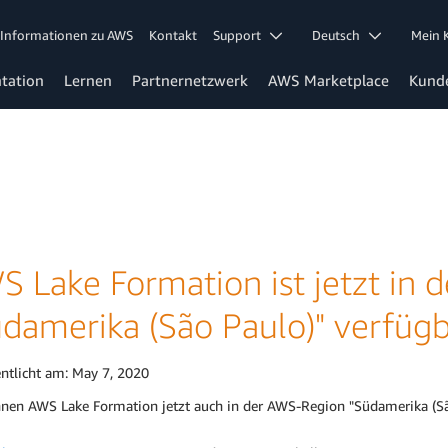
Informationen zu AWS
Kontakt
Support
Deutsch
Mein
tation
Lernen
Partnernetzwerk
AWS Marketplace
Kund
S Lake Formation ist jetzt in
üdamerika (São Paulo)" verfüg
entlicht am:
May 7, 2020
nnen AWS Lake Formation jetzt auch in der AWS-Region "Südamerika (Sã