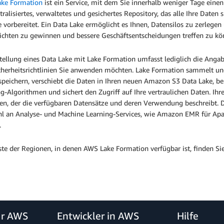
ke Formation
ist ein Service, mit dem Sie innerhalb weniger Tage einen
tralisiertes, verwaltetes und gesichertes Repository, das alle Ihre Daten
 vorbereitet. Ein Data Lake ermöglicht es Ihnen, Datensilos zu zerleg
sichten zu gewinnen und bessere Geschäftsentscheidungen treffen zu k
tellung eines Data Lake mit Lake Formation umfasst lediglich die Anga
cherheitsrichtlinien Sie anwenden möchten. Lake Formation sammelt un
peichern, verschiebt die Daten in Ihren neuen Amazon S3 Data Lake, ber
g-Algorithmen und sichert den Zugriff auf Ihre vertraulichen Daten. Ih
fen, der die verfügbaren Datensätze und deren Verwendung beschreibt. 
l an Analyse- und Machine Learning-Services, wie Amazon EMR für A
.
ste der Regionen, in denen AWS Lake Formation verfügbar ist, finden Si
ür AWS
Entwickler in AWS
Hilfe