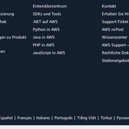
Entwicklerzentrum
Kontakt
izierung
SDKs und Tools
Erhalten Sie H
thek
.NET auf AWS
Support-Ticket
Python in AWS
AWS re:Post
agen zu Produkt
Java in AWS
Wissenscenter
PHP in AWS
AWS Support –
ten
JavaScript in AWS
Rechtliche Do
Stellenangebo
Español
Français
Italiano
Português
Tiếng Việt
Türkçe
Ρусски