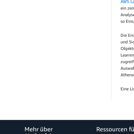
AWS La
ein zen
Analyse
so Ein
Die Ers
und Si
Objekts
Learnin
zugrei
Auswah
Athena
Eine Li
Mehr über
Ressourcen f