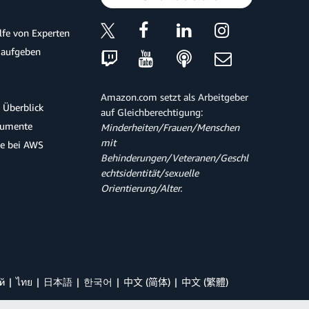
ilfe von Experten
 aufgeben
Amazon.com setzt als Arbeitgeber
 Überblick
auf Gleichberechtigung:
kumente
Minderheiten/Frauen/Menschen
mit
te bei AWS
Behinderungen/Veteranen/Geschl
echtsidentität/sexuelle
Orientierung/Alter.
й
ไทย
日本語
한국어
中文 (简体)
中文 (繁體)