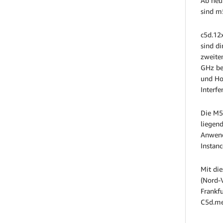
Ab heut
sind m
c5d.12
sind d
zweite
GHz be
und Ho
Interfe
Die M5
liegend
Anwend
Instan
Mit di
(Nord-V
Frankf
C5d.me