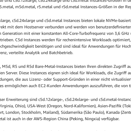
e sind c5d.12xlarge, c5d.24xlarge und c5d.metal Instances-Größen in de
5.metal, m5d.metal, r5.metal und r5d.metal Instances-Größen in der Re
xlarge, c5d.24xlarge und c5d.metal Instances bieten lokale NVMe-basier
irekt mit dem Hostserver verbunden und werden von benutzerdefinierten 
n Generation mit einer konstanten All-Core-Turbofrequenz von 3,6 GHz
trieben. C5d Instances werden für rechenintensive Workloads optimiert,
chgeschwindigkeit benötigen und sind ideal für Anwendungen für Hochle
renz, verteilte Analytik und Batchbetrieb.
, M5d, R5 und R5d Bare-Metal-Instances bieten Ihren direkten Zugriff a
en Server. Diese Instances eignen sich ideal für Workloads, die Zugriff 
ungen, die aus Lizenz- oder Support-Gründen in einer nicht virtualis
ces ermöglichen auch EC2-Kunden Anwendungen auszuführen, die von tie
eser Erweiterung sind c5d.12xlarge-, c5d.24xlarge- und c5d.metal-Inst
irginia, Ohio), USA-West (Oregon, Nord-Kalifornien), Asien-Pazifik (Tok
urt, London, Stockholm, Mailand), Südamerika (São Paulo), Kanada (Zent
tal ist auch in der AWS-Region China (Peking, Ningxia) verfügbar.