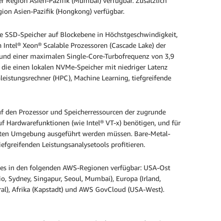
r Region Asien-Pazifik (Mumbai) verfügbar. Zusätzlich
gion Asien-Pazifik (Hongkong) verfügbar.
te SSD-Speicher auf Blockebene in Höchstgeschwindigkeit,
Intel® Xeon® Scalable Prozessoren (Cascade Lake) der
 und einer maximalen Single-Core-Turbofrequenz von 3,9
 die einen lokalen NVMe-Speicher mit niedriger Latenz
istungsrechner (HPC), Machine Learning, tiefgreifende
uf den Prozessor und Speicherressourcen der zugrunde
auf Hardwarefunktionen (wie Intel® VT-x) benötigen, und für
ierten Umgebung ausgeführt werden müssen. Bare-Metal-
fgreifenden Leistungsanalysetools profitieren.
ances in den folgenden AWS-Regionen verfügbar: USA-Ost
io, Sydney, Singapur, Seoul, Mumbai), Europa (Irland,
ral), Afrika (Kapstadt) und AWS GovCloud (USA-West).