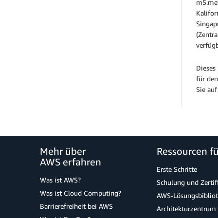
m5.met
Kalifor
Singap
(Zentra
verfüg
Dieses 
für den
Sie auf
Mehr über
Ressourcen f
AWS erfahren
Erste Schritte
Was ist AWS?
Schulung und Zertif
Was ist Cloud Computing?
AWS-Lösungsbiblio
Barrierefreiheit bei AWS
Architekturzentrum