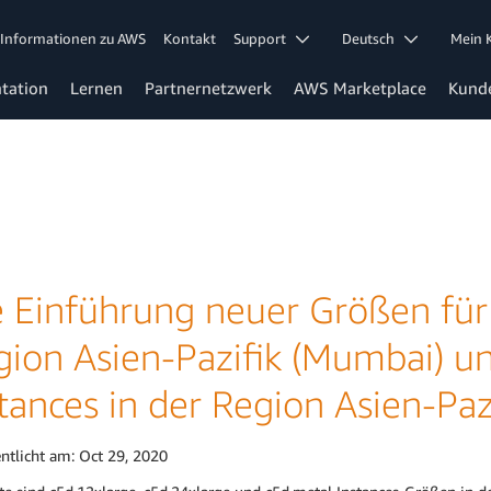
Informationen zu AWS
Kontakt
Support
Deutsch
Mein
tation
Lernen
Partnernetzwerk
AWS Marketplace
Kund
e Einführung neuer Größen für 
gion Asien-Pazifik (Mumbai) u
stances in der Region Asien-Pa
entlicht am:
Oct 29, 2020