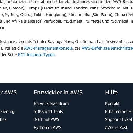
al, m5d.metal, r5.metal und r5d.metal Instances sind in den AWS-Regi
nien, Oregon), Europa (Frankfurt, Irland, London, Paris, Stockholm, Mail
ur, Sydney, Osaka, Tokio, Hongkong), Südamerika (São Paulo), China (P
l) und Afrika (Kapstadt) verfügbar. m5d.metal, r5.metal und r5d.metal
bar.
Instances sind als Teil der Savings Plans, On-Demand als Reserved Insta
 Einstieg die
AWS-Managementkonsole
, die
AWS-Befehlszeilenschnittste
 der Seite
EC2-Instance-Typen
.
ür AWS
Entwickler in AWS
Hilfe
Entwicklerzentrum
Kontakt
izierung
SDKs und Tools
Erhalten Sie H
thek
.NET auf AWS
Support-Ticket
Python in AWS
AWS re:Post