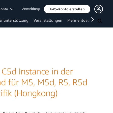
Anmeldung
 Konto
AWS-Konto erstellen
enunterstützung
Veranstaltungen
Mehr entdecken
C5d Instance in der
nd für M5, M5d, R5, R5d
zifik (Hongkong)