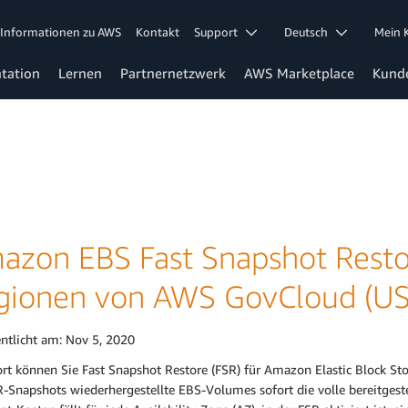
Informationen zu AWS
Kontakt
Support
Deutsch
Mein
tation
Lernen
Partnernetzwerk
AWS Marketplace
Kund
azon EBS Fast Snapshot Restore
gionen von AWS GovCloud (US
entlicht am:
Nov 5, 2020
rt können Sie Fast Snapshot Restore (FSR) für Amazon Elastic Block Stor
-Snapshots wiederhergestellte EBS-Volumes sofort die volle bereitgeste