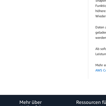
Snapsho
Funkti
höhere 
Wieder
Daten 
gelade
werden
Ab sofo
Leistun
Mehr e
AWS Co
Mehr über
Ressourcen f