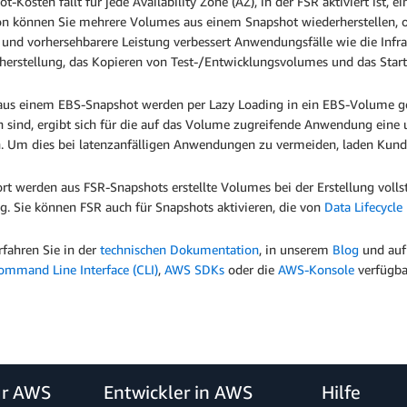
t-Kosten fällt für jede Availability Zone (AZ), in der FSR aktiviert ist, 
on können Sie mehrere Volumes aus einem Snapshot wiederherstellen, oh
und vorhersehbarere Leistung verbessert Anwendungsfälle wie die Infras
herstellung, das Kopieren von Test-/Entwicklungsvolumes und das Star
aus einem EBS-Snapshot werden per Lazy Loading in ein EBS-Volume g
n sind, ergibt sich für die auf das Volume zugreifende Anwendung ein
. Um dies bei latenzanfälligen Anwendungen zu vermeiden, laden Kund
rt werden aus FSR-Snapshots erstellte Volumes bei der Erstellung vollstän
g. Sie können FSR auch für Snapshots aktivieren, die von
Data Lifecycle
rfahren Sie in der
technischen Dokumentation
, in unserem
Blog
und auf
mmand Line Interface (CLI)
,
AWS SDKs
oder die
AWS-Konsole
verfügba
ür AWS
Entwickler in AWS
Hilfe