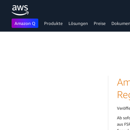
Amazon Q
Produkte
Lösungen
Preise
Dokumen
Überspringen zum Hauptinhalt
Am
Re
Veröff
Ab sofo
aus FSR