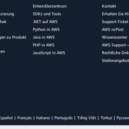
Entwicklerzentrum
Kontakt
izierung
SDKs und Tools
Erhalten Sie H
thek
.NET auf AWS
Support-Ticket
Python in AWS
AWS re:Post
agen zu Produkt
Java in AWS
Wissenscenter
PHP in AWS
AWS Support –
ten
JavaScript in AWS
Rechtliche Do
Stellenangebo
Español
Français
Italiano
Português
Tiếng Việt
Türkçe
Ρусски