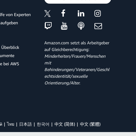
ilfe von Experten
 aufgeben
Amazon.com setzt als Arbeitgeber
 Überblick
auf Gleichberechtigung:
kumente
Minderheiten/Frauen/Menschen
mit
te bei AWS
Behinderungen/Veteranen/Geschl
echtsidentität/sexuelle
Orientierung/Alter.
й
ไทย
日本語
한국어
中文 (简体)
中文 (繁體)