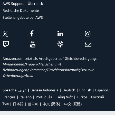
AWS Support – Überblick
Rechtliche Dokumente
Stellenangebote bei AWS
Amazon.com setzt als Arbeitgeber auf Gleichberechtigung:
Minderheiten/Frauen/Menschen mit
Behinderungen/Veteranen/Geschlechtsidentität/sexuelle
Orientierung/Alter.
Sprache
عربي
Bahasa Indonesia
Deutsch
English
Español
Français
Italiano
Português
Tiếng Việt
Türkçe
Ρусский
ไทย
日本語
한국어
中文 (简体)
中文 (繁體)