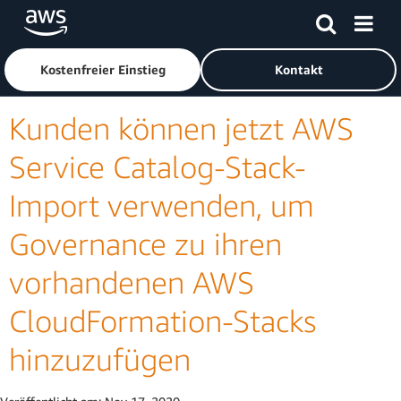
Überspringen zum Hauptinhalt
Klicken Sie hier, um zur Amazon Web Services-Startseite z
Kostenfreier Einstieg
Kontakt
Kunden können jetzt AWS
Service Catalog-Stack-
Import verwenden, um
Governance zu ihren
vorhandenen AWS
CloudFormation-Stacks
hinzuzufügen