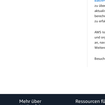
BatchP
zu übe
aktuali
berech
zu erfa
AWS IoT
und or
an, na
Weiter
Besuch
Mehr über
Ressourcen f