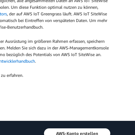
öglichen, alle angesammelten Daten an AWS IoT SiteWise
holen. Um diese Funktion optimal nutzen zu können,
tors
, der auf AWS IoT Greengrass läuft. AWS IoT SiteWise
tomatisch bei Eintreffen von verspäteten Daten. Um mehr
ise-Benutzerhandbuch.
eller Ausrüstung im größeren Rahmen erfassen, speichern
ffen. Melden Sie sich dazu in der AWS-Managementkonsole
mo bezüglich des Potentials von AWS IoT SiteWise an.
ntwicklerhandbuch
.
zu erfahren.
AWS-Konto erstellen