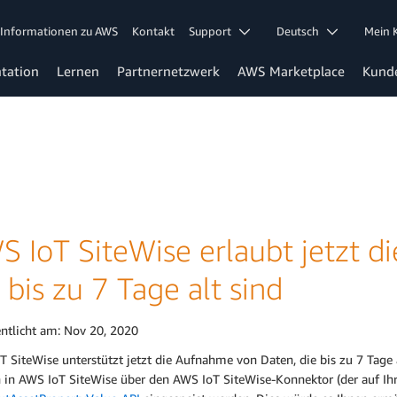
Informationen zu AWS
Kontakt
Support
Deutsch
Mein
tation
Lernen
Partnernetzwerk
AWS Marketplace
Kund
S IoT SiteWise erlaubt jetzt 
 bis zu 7 Tage alt sind
entlicht am:
Nov 20, 2020
 SiteWise unterstützt jetzt die Aufnahme von Daten, die bis zu 7 Tage 
 in AWS IoT SiteWise über den AWS IoT SiteWise-Konnektor (der auf Ihre