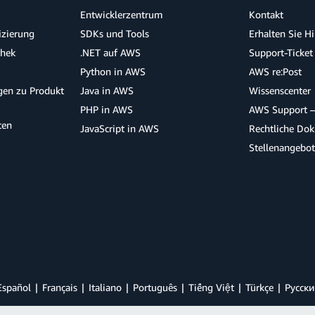
Entwicklerzentrum
Kontakt
izierung
SDKs und Tools
Erhalten Sie H
thek
.NET auf AWS
Support-Ticket
Python in AWS
AWS re:Post
agen zu Produkt
Java in AWS
Wissenscenter
PHP in AWS
AWS Support –
ten
JavaScript in AWS
Rechtliche Do
Stellenangebo
Español
Français
Italiano
Português
Tiếng Việt
Türkçe
Ρусски