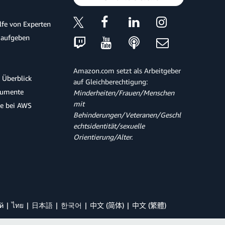
ilfe von Experten
 aufgeben
Amazon.com setzt als Arbeitgeber
 Überblick
auf Gleichberechtigung:
kumente
Minderheiten/Frauen/Menschen
mit
te bei AWS
Behinderungen/Veteranen/Geschl
echtsidentität/sexuelle
Orientierung/Alter.
й
ไทย
日本語
한국어
中文 (简体)
中文 (繁體)