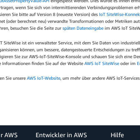
utAssetPropertyValue-API
eingespeist werden. Dies würde es Ihnen erm
rtragen, wenn Sie sich von intermittierenden Verbindungsproblemen er
sieren Sie bitte auf Version 8 (neueste Version) des
IoT SiteWise-Konnek
net (oder berechnet neu) verwandte Transformationen oder Metriken au
hren, besuchen Sie die Seite zur
späten Dateneingabe
im AWS IoT SiteW
 SiteWise ist ein verwalteter Service, mit dem Sie Daten von industri
ganisieren können, um bessere, datengesteuerte Entscheidungen zu tre
vigieren Sie zur AWS-IoT-SiteWise-Konsole und schauen Sie sich eine De
e Informationen finden Sie auf der Website
AWS IoT SiteWise
oder im
E
en Sie unsere
AWS IoT-Website
, um mehr über andere AWS IoT-Services 
ür AWS
Entwickler in AWS
Hilfe